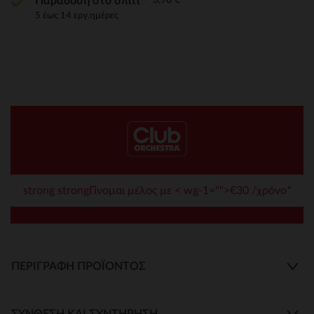
Παράδοση στο σπίτι
5 έως 14 εργ.ημέρες
strong strongΓίνομαι μέλος με < wg-1="">€30 /χρόνο*
ΠΕΡΙΓΡΑΦΉ ΠΡΟΪΌΝΤΟΣ
ΣΎΝΘΕΣΗ ΚΑΙ ΣΥΝΤΉΡΗΣΗ