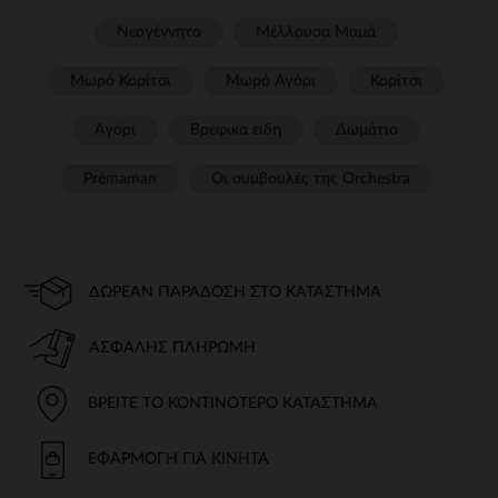
Νεογέννητο
Μέλλουσα Μαμά
Μωρό Κορίτσι
Μωρό Αγόρι
Κορίτσι
Αγόρι
Βρεφικα ειδη
Δωμάτιο
Prémaman
Οι συμβουλές της Orchestra​
ΔΩΡΕΆΝ ΠΑΡΆΔΟΣΗ ΣΤΟ ΚΑΤΆΣΤΗΜΑ
ΑΣΦΑΛΉΣ ΠΛΗΡΩΜΉ
ΒΡΕΊΤΕ ΤΟ ΚΟΝΤΙΝΌΤΕΡΟ ΚΑΤΆΣΤΗΜΑ
ΕΦΑΡΜΟΓΉ ΓΙΑ ΚΙΝΗΤΆ