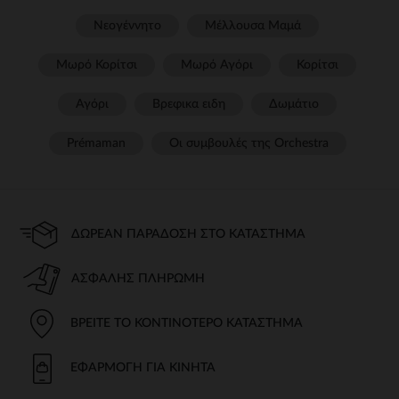
Νεογέννητο
Μέλλουσα Μαμά
Μωρό Κορίτσι
Μωρό Αγόρι
Κορίτσι
Αγόρι
Βρεφικα ειδη
Δωμάτιο
Prémaman
Οι συμβουλές της Orchestra​
ΔΩΡΕΆΝ ΠΑΡΆΔΟΣΗ ΣΤΟ ΚΑΤΆΣΤΗΜΑ
ΑΣΦΑΛΉΣ ΠΛΗΡΩΜΉ
ΒΡΕΊΤΕ ΤΟ ΚΟΝΤΙΝΌΤΕΡΟ ΚΑΤΆΣΤΗΜΑ
ΕΦΑΡΜΟΓΉ ΓΙΑ ΚΙΝΗΤΆ