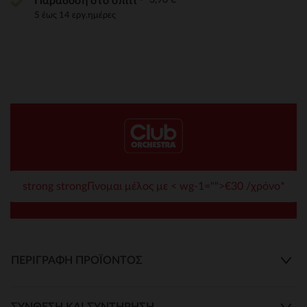
Παράδοση στο σπίτι
5 έως 14 εργ.ημέρες
strong strongΓίνομαι μέλος με < wg-1="">€30 /χρόνο*
ΠΕΡΙΓΡΑΦΉ ΠΡΟΪΌΝΤΟΣ
ΣΎΝΘΕΣΗ ΚΑΙ ΣΥΝΤΉΡΗΣΗ