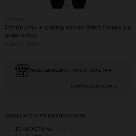
Orchestra
Σέτ τζόκινγκ + φούτερ πλεκτό Stitch Disney για
μωρό αγόρι
Κωδικός : HLANI1
ΆΜΕΣΗ ΔΙΑΘΕΣΙΜΌΤΗΤΑ ΣΤΟ ΚΑΤΆΣΤΗΜΑ
Επιλέξτε ένα κατάστημα →
ΔΙΑΘΈΣΙΜΟΙ ΤΡΌΠΟΙ ΑΠΟΣΤΟΛΉΣ
Δωρεάν
ΣΕ ΚΑΤΑΣΤΗΜΑ
6 έως 14 εργ.ημέρες