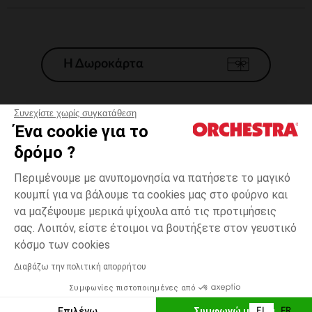
Η Δωροκάρτα
Συνεχίστε χωρίς συγκατάθεση
Ένα cookie για το
Γενικοί 'Οροι Πώλησης
δρόμο ?
Νομικοί Όροι
*Εμπορικες προσφορες
Περιμένουμε με ανυπομονησία να πατήσετε το μαγικό
κουμπί για να βάλουμε τα cookies μας στο φούρνο και
Προσωπικά δεδομένα
να μαζέψουμε μερικά ψίχουλα από τις προτιμήσεις
Διαχείρηση των cookies
σας. Λοιπόν, είστε έτοιμοι να βουτήξετε στον γευστικό
Προσβασιμότητα: μη συμμορφούμενη
Εκρού
ΜΈΓΕΘΟΣ
Εκρού
?
κόσμο των cookies
H Orchestra συμμετέχει στον κωδικά δεοντολογίας και στο σύστημα
μεσολάβησης της Γαλλικής Ομοσπονδίας Ηλεκτρονικού Εμπορίου.
Διαβάζω την πολιτική απορρήτου
Δυνατότητα πληρωμής με
Συμφωνίες πιστοποιημένες από
Ελλάδα
Λίστα 
ΕΠΙΛΟΓΗ ΜΕΓΕΘΟΥΣ
Επιλέγω
Συμφωνώ με όλα
EL
FR