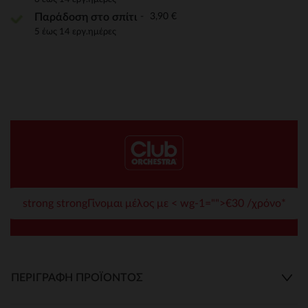
3,90 €
Παράδοση στο σπίτι
5 έως 14 εργ.ημέρες
strong strongΓίνομαι μέλος με < wg-1="">€30 /χρόνο*
ΠΕΡΙΓΡΑΦΉ ΠΡΟΪΌΝΤΟΣ