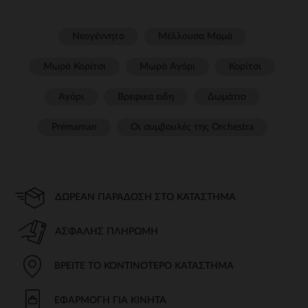
Νεογέννητο
Μέλλουσα Μαμά
Μωρό Κορίτσι
Μωρό Αγόρι
Κορίτσι
Αγόρι
Βρεφικα ειδη
Δωμάτιο
Prémaman
Οι συμβουλές της Orchestra​
ΔΩΡΕΆΝ ΠΑΡΆΔΟΣΗ ΣΤΟ ΚΑΤΆΣΤΗΜΑ
ΑΣΦΑΛΉΣ ΠΛΗΡΩΜΉ
ΒΡΕΊΤΕ ΤΟ ΚΟΝΤΙΝΌΤΕΡΟ ΚΑΤΆΣΤΗΜΑ
ΕΦΑΡΜΟΓΉ ΓΙΑ ΚΙΝΗΤΆ