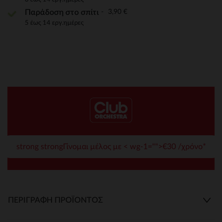
3,90 €
Παράδοση στο σπίτι
5 έως 14 εργ.ημέρες
strong strongΓίνομαι μέλος με < wg-1="">€30 /χρόνο*
ΠΕΡΙΓΡΑΦΉ ΠΡΟΪΌΝΤΟΣ