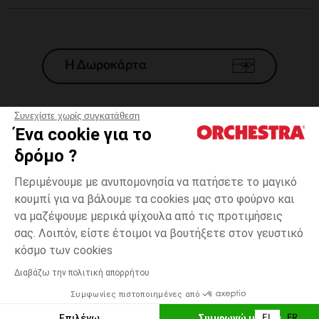
Η Δωροκάρτα
Συνεχίστε χωρίς συγκατάθεση
Ένα cookie για το
Γενικοί 'Οροι Πώλησης
δρόμο ?
Νομικοί Όροι
*Εμπορικες προσφορες
Περιμένουμε με ανυπομονησία να πατήσετε το μαγικό
κουμπί για να βάλουμε τα cookies μας στο φούρνο και
Προσωπικά δεδομένα
να μαζέψουμε μερικά ψίχουλα από τις προτιμήσεις
Διαχείρηση των cookies
σας. Λοιπόν, είστε έτοιμοι να βουτήξετε στον γευστικό
Προσβασιμότητα: μη συμμορφούμενη
Γκρι
ΜΈΓΕΘΟΣ
Γκρι
?
κόσμο των cookies
H Orchestra συμμετέχει στον κωδικά δεοντολογίας και στο σύστημα
μεσολάβησης της Γαλλικής Ομοσπονδίας Ηλεκτρονικού Εμπορίου.
Διαβάζω την πολιτική απορρήτου
Δυνατότητα πληρωμής με
Συμφωνίες πιστοποιημένες από
Ελλάδα
Λίστα 
ΕΠΙΛΟΓΗ ΜΕΓΕΘΟΥΣ
Επιλέγω
Συμφωνώ με όλα
EL
FR