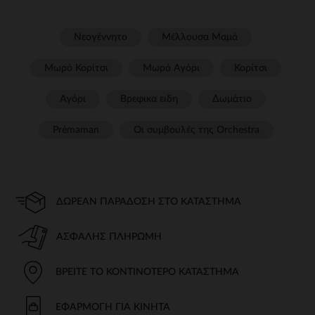
Νεογέννητο
Μέλλουσα Μαμά
Μωρό Κορίτσι
Μωρό Αγόρι
Κορίτσι
Αγόρι
Βρεφικα ειδη
Δωμάτιο
Prémaman
Οι συμβουλές της Orchestra​
ΔΩΡΕΆΝ ΠΑΡΆΔΟΣΗ ΣΤΟ ΚΑΤΆΣΤΗΜΑ
ΑΣΦΑΛΉΣ ΠΛΗΡΩΜΉ
ΒΡΕΊΤΕ ΤΟ ΚΟΝΤΙΝΌΤΕΡΟ ΚΑΤΆΣΤΗΜΑ
ΕΦΑΡΜΟΓΉ ΓΙΑ ΚΙΝΗΤΆ