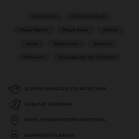
Νεογέννητο
Μέλλουσα Μαμά
Μωρό Κορίτσι
Μωρό Αγόρι
Κορίτσι
Αγόρι
Βρεφικα ειδη
Δωμάτιο
Prémaman
Οι συμβουλές της Orchestra​
ΔΩΡΕΆΝ ΠΑΡΆΔΟΣΗ ΣΤΟ ΚΑΤΆΣΤΗΜΑ
ΑΣΦΑΛΉΣ ΠΛΗΡΩΜΉ
ΒΡΕΊΤΕ ΤΟ ΚΟΝΤΙΝΌΤΕΡΟ ΚΑΤΆΣΤΗΜΑ
ΕΦΑΡΜΟΓΉ ΓΙΑ ΚΙΝΗΤΆ