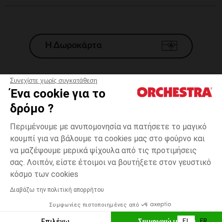
Η Δωροκάρτα
Συνεχίστε χωρίς συγκατάθεση
Ένα cookie για το
Γενικοί 'Οροι Πώλησης
δρόμο ?
Νομικοί Όροι
*Εμπορικες προσφορες
Περιμένουμε με ανυπομονησία να πατήσετε το μαγικό
κουμπί για να βάλουμε τα cookies μας στο φούρνο και
Προσωπικά δεδομένα
να μαζέψουμε μερικά ψίχουλα από τις προτιμήσεις
Διαχείρηση των cookies
σας. Λοιπόν, είστε έτοιμοι να βουτήξετε στον γευστικό
Προσβασιμότητα: μη συμμορφούμενη
3
Μπέζ
Μπέζ
μηνών
κόσμο των cookies
H Orchestra συμμετέχει στον κωδικά δεοντολογίας και στο σύστημα
μεσολάβησης της Γαλλικής Ομοσπονδίας Ηλεκτρονικού Εμπορίου.
Διαβάζω την πολιτική απορρήτου
Δυνατότητα πληρωμής με
Συμφωνίες πιστοποιημένες από
Ελλάδα
Λίστα 
ΠΡΟΣΘΉΚΗ ΣΤΟ ΚΑΛΆΘΙ
Επιλέγω
Συμφωνώ με όλα
EL
FR