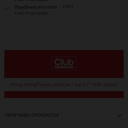
3,90 €
Παράδοση στο σπίτι
5 έως 14 εργ.ημέρες
strong strongΓίνομαι μέλος με < wg-1="">€30 /χρόνο*
ΠΕΡΙΓΡΑΦΉ ΠΡΟΪΌΝΤΟΣ