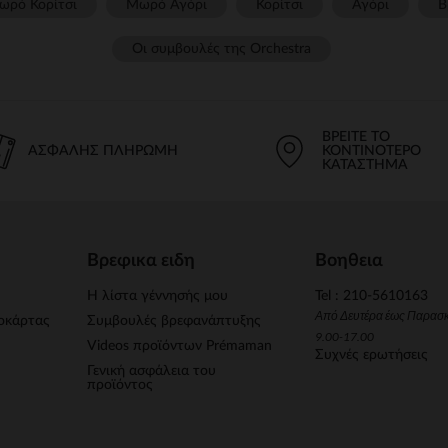
ωρό Κορίτσι
Μωρό Αγόρι
Κορίτσι
Αγόρι
Β
Οι συμβουλές της Orchestra​
ΒΡΕΊΤΕ ΤΟ
ΑΣΦΑΛΉΣ ΠΛΗΡΩΜΉ
ΚΟΝΤΙΝΌΤΕΡΟ
ΚΑΤΆΣΤΗΜΑ
Βρεφικα ειδη
Βοηθεια
Η λίστα γέννησής μου
Tel : 210-5610163
Από Δευτέρα έως Παρασ
οκάρτας
Συμβουλές βρεφανάπτυξης
9.00-17.00
Videos προϊόντων Prémaman
Συχνές ερωτήσεις
Γενική ασφάλεια του
προϊόντος