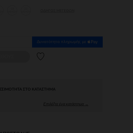
2
18
23
ΟΔΗΓΌΣ ΜΕΓΕΘΏΝ
ών
μηνών
μηνών
Δυνατότητα πληρωμής με
Λίστα προτιμήσεων
ΕΘΟΥΣ
ΕΣΙΜΌΤΗΤΑ ΣΤΟ ΚΑΤΆΣΤΗΜΑ
Επιλέξτε ένα κατάστημα →