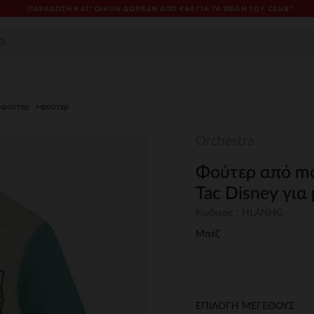
ΠΑΡΆΔΟΣΗ ΚΑΤ' ΟΊΚΟΝ ΔΩΡΕΑΝ ΑΠΌ €60 ΓΙΑ ΤΑ ΜΈΛΗ ΤΟΥ CLUB*
,φούτερ
φούτερ
Orchestra
Φούτερ από mol
Tac Disney για
Κωδικός : HLANHG
Μπέζ
ΕΠΙΛΟΓΗ ΜΕΓΕΘΟΥΣ