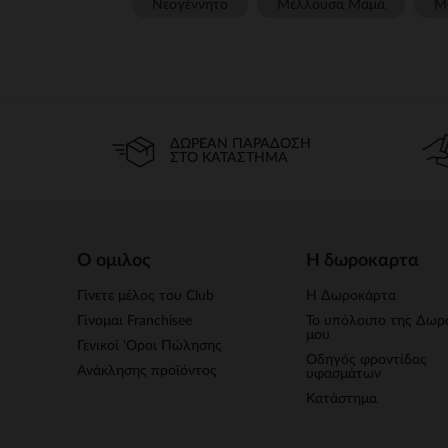
Νεογέννητο
Μέλλουσα Μαμά
Μ
ΔΩΡΕΆΝ ΠΑΡΆΔΟΣΗ
ΣΤΟ ΚΑΤΆΣΤΗΜΑ
Ο ομιλος
Η δωροκαρτα
Γίνετε μέλος του Club
Η Δωροκάρτα
Γίνομαι Franchisee
Το υπόλοιπο της Δωρ
μου
Γενικοί 'Οροι Πώλησης
Οδηγός φροντίδας
Ανάκλησης προϊόντος
υφασμάτων
Κατάστημα