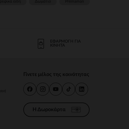
ρεφικα ειδη
Δωμάτιο
Prémaman
ΕΦΑΡΜΟΓΉ ΓΙΑ
ΚΙΝΗΤΆ
Γίνετε μέλος της κοινότητας
κευή
Η Δωροκάρτα