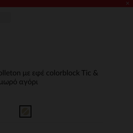
×
leton με εφέ colorblock Tic &
 μωρό αγόρι