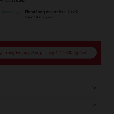
Ι ΑΠΟΣΤΟΛΉΣ
γές σας
Δωρεάν
3,90 €
Παράδοση στο σπίτι
ι να διαχειριστείτε τις ρυθμίσεις απορρήτου, εξασφαλίζοντας 
5 έως 14 εργ.ημέρες
g strongΓίνομαι μέλος με < wg-1="">€30 /χρόνο*