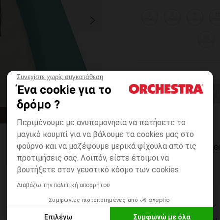
3
6
9
1
μηνών
μηνών
μηνών
μην
36
μηνών
Συνεχίστε χωρίς συγκατάθεση
Ένα cookie για το
ΕΠΙΛΟΓΗ ΜΕΓ
δρόμο ?
Περιμένουμε με ανυπομονησία να πατήσετε το
μαγικό κουμπί για να βάλουμε τα cookies μας στο
φούρνο και να μαζέψουμε μερικά ψίχουλα από τις
ΆΜΕΣΗ ΔΙΑΘ
προτιμήσεις σας. Λοιπόν, είστε έτοιμοι να
βουτήξετε στον γευστικό κόσμο των cookies
Διαβάζω την πολιτική απορρήτου
Συμφωνίες πιστοποιημένες από
Επιλέγω
Συμφωνώ με όλα