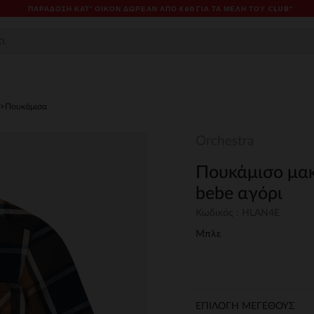
ΠΑΡΆΔΟΣΗ ΚΑΤ' ΟΊΚΟΝ ΔΩΡΕΑΝ ΑΠΌ €60 ΓΙΑ ΤΑ ΜΈΛΗ ΤΟΥ CLUB*
Πουκάμισα
Orchestra
Πουκάμισο μακ
bebe αγόρι
Κωδικός : HLAN4E
Μπλε
ΕΠΙΛΟΓΗ ΜΕΓΕΘΟΥΣ