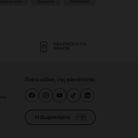
ρεφικα ειδη
Δωμάτιο
Prémaman
ΕΦΑΡΜΟΓΉ ΓΙΑ
ΚΙΝΗΤΆ
Γίνετε μέλος της κοινότητας
κευή
Η Δωροκάρτα