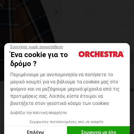
3
6
9
1
μηνών
μηνών
μηνών
μην
36
μηνών
Συνεχίστε χωρίς συγκατάθεση
Ένα cookie για το
ΕΠΙΛΟΓΗ ΜΕΓ
δρόμο ?
Περιμένουμε με ανυπομονησία να πατήσετε το
μαγικό κουμπί για να βάλουμε τα cookies μας στο
φούρνο και να μαζέψουμε μερικά ψίχουλα από τις
ΆΜΕΣΗ ΔΙΑΘ
προτιμήσεις σας. Λοιπόν, είστε έτοιμοι να
βουτήξετε στον γευστικό κόσμο των cookies
Διαβάζω την πολιτική απορρήτου
Συμφωνίες πιστοποιημένες από
Επιλέγω
Συμφωνώ με όλα