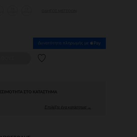
2
18
23
ΟΔΗΓΌΣ ΜΕΓΕΘΏΝ
ών
μηνών
μηνών
Δυνατότητα πληρωμής με
Λίστα προτιμήσεων
ΕΘΟΥΣ
ΕΣΙΜΌΤΗΤΑ ΣΤΟ ΚΑΤΆΣΤΗΜΑ
Επιλέξτε ένα κατάστημα →