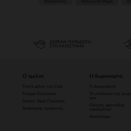
Νεογέννητο
Μέλλουσα Μαμά
Μ
ΔΩΡΕΆΝ ΠΑΡΆΔΟΣΗ
ΣΤΟ ΚΑΤΆΣΤΗΜΑ
Ο ομιλος
Η δωροκαρτα
Γίνετε μέλος του Club
Η Δωροκάρτα
Γίνομαι Franchisee
Το υπόλοιπο της Δωρ
μου
Γενικοί 'Οροι Πώλησης
Οδηγός φροντίδας
Ανάκλησης προϊόντος
υφασμάτων
Κατάστημα