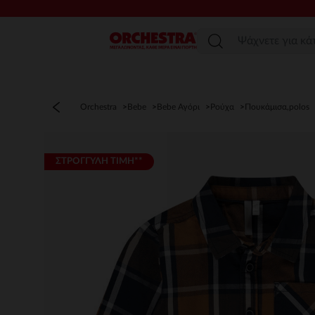
Μενού
Orchestra
Bebe
Bebe Αγόρι
Ρούχα
Πουκάμισα,polos
ΣΤΡΟΓΓΥΛΗ ΤΙΜΗ**