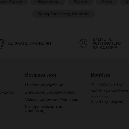
ωρό Κορίτσι
Μωρό Αγόρι
Κορίτσι
Αγόρι
Β
Οι συμβουλές της Orchestra​
ΒΡΕΊΤΕ ΤΟ
ΑΣΦΑΛΉΣ ΠΛΗΡΩΜΉ
ΚΟΝΤΙΝΌΤΕΡΟ
ΚΑΤΆΣΤΗΜΑ
Βρεφικα ειδη
Βοηθεια
Η λίστα γέννησής μου
Tel : 210-5610163
Από Δευτέρα έως Παρασ
οκάρτας
Συμβουλές βρεφανάπτυξης
9.00-17.00
Videos προϊόντων Prémaman
Συχνές ερωτήσεις
Γενική ασφάλεια του
προϊόντος