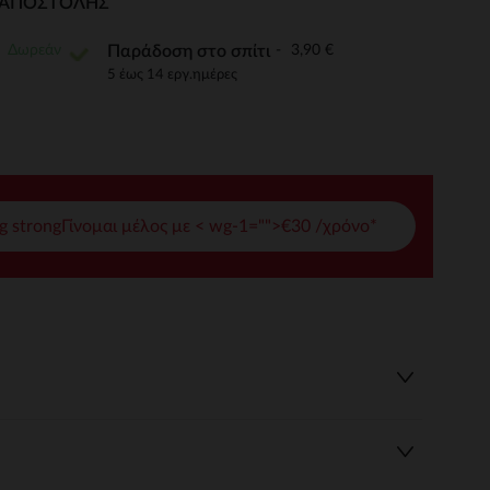
Ι ΑΠΟΣΤΟΛΉΣ
γές σας
Δωρεάν
3,90 €
Παράδοση στο σπίτι
ι να διαχειριστείτε τις ρυθμίσεις απορρήτου, εξασφαλίζοντας 
5 έως 14 εργ.ημέρες
g strongΓίνομαι μέλος με < wg-1="">€30 /χρόνο*