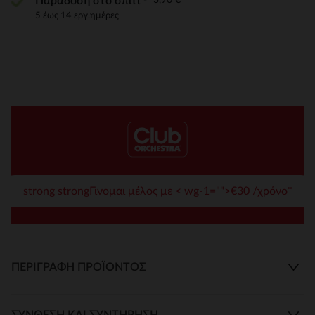
Παράδοση στο σπίτι
5 έως 14 εργ.ημέρες
strong strongΓίνομαι μέλος με < wg-1="">€30 /χρόνο*
ΠΕΡΙΓΡΑΦΉ ΠΡΟΪΌΝΤΟΣ
ΣΎΝΘΕΣΗ ΚΑΙ ΣΥΝΤΉΡΗΣΗ