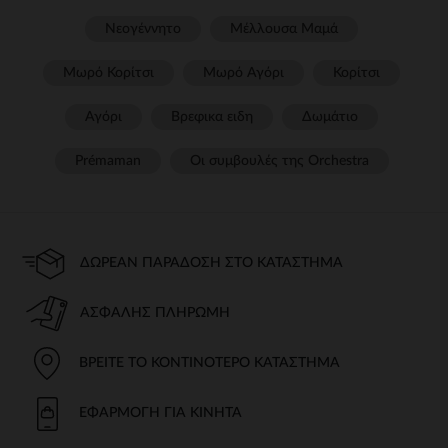
Νεογέννητο
Μέλλουσα Μαμά
Μωρό Κορίτσι
Μωρό Αγόρι
Κορίτσι
Αγόρι
Βρεφικα ειδη
Δωμάτιο
Prémaman
Οι συμβουλές της Orchestra​
ΔΩΡΕΆΝ ΠΑΡΆΔΟΣΗ ΣΤΟ ΚΑΤΆΣΤΗΜΑ
ΑΣΦΑΛΉΣ ΠΛΗΡΩΜΉ
ΒΡΕΊΤΕ ΤΟ ΚΟΝΤΙΝΌΤΕΡΟ ΚΑΤΆΣΤΗΜΑ
ΕΦΑΡΜΟΓΉ ΓΙΑ ΚΙΝΗΤΆ