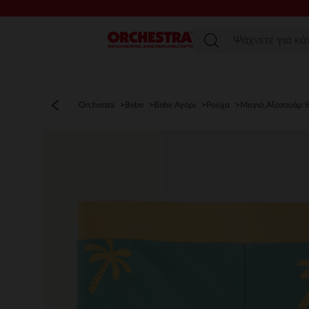
Μενού
Orchestra
Bebe
Bebe Αγόρι
Ρούχα
Μαγιό,Αξεσουάρ 