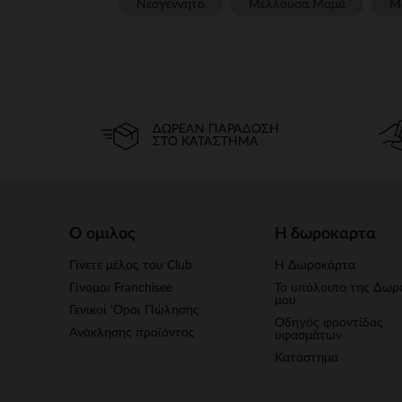
Νεογέννητο
Μέλλουσα Μαμά
Μ
ΔΩΡΕΆΝ ΠΑΡΆΔΟΣΗ
ΣΤΟ ΚΑΤΆΣΤΗΜΑ
Ο ομιλος
Η δωροκαρτα
Γίνετε μέλος του Club
Η Δωροκάρτα
Γίνομαι Franchisee
Το υπόλοιπο της Δωρ
μου
Γενικοί 'Οροι Πώλησης
Οδηγός φροντίδας
Ανάκλησης προϊόντος
υφασμάτων
Κατάστημα