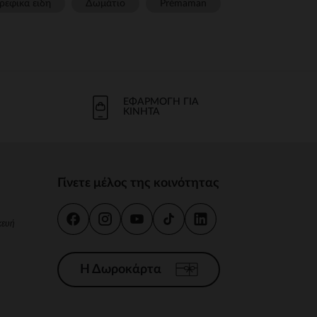
ρεφικα ειδη
Δωμάτιο
Prémaman
ΕΦΑΡΜΟΓΉ ΓΙΑ
ΚΙΝΗΤΆ
Γίνετε μέλος της κοινότητας
κευή
Η Δωροκάρτα