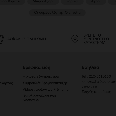
ωρό Κορίτσι
Μωρό Αγόρι
Κορίτσι
Αγόρι
Β
Οι συμβουλές της Orchestra​
ΒΡΕΊΤΕ ΤΟ
ΑΣΦΑΛΉΣ ΠΛΗΡΩΜΉ
ΚΟΝΤΙΝΌΤΕΡΟ
ΚΑΤΆΣΤΗΜΑ
Βρεφικα ειδη
Βοηθεια
Η λίστα γέννησής μου
Tel : 210-5610163
Από Δευτέρα έως Παρασ
οκάρτας
Συμβουλές βρεφανάπτυξης
9.00-17.00
Videos προϊόντων Prémaman
Συχνές ερωτήσεις
Γενική ασφάλεια του
προϊόντος