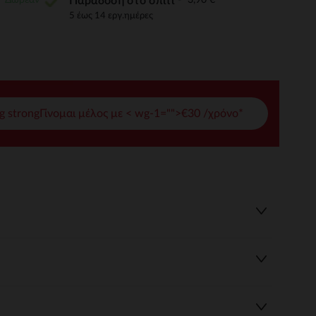
Παράδοση στο σπίτι
5 έως 14 εργ.ημέρες
γές σας
ι να διαχειριστείτε τις ρυθμίσεις απορρήτου, εξασφαλίζοντας 
g strongΓίνομαι μέλος με < wg-1="">€30 /χρόνο*