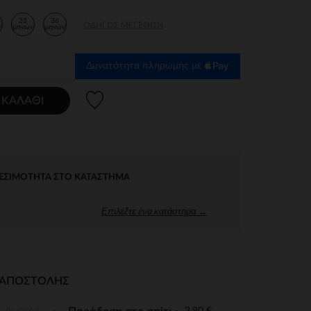
23
36
ΟΔΗΓΌΣ ΜΕΓΕΘΏΝ
ν
μηνών
μηνών
Δυνατότητα πληρωμής με
Λίστα προτιμήσεων
 ΚΑΛΆΘΙ
ΕΣΙΜΌΤΗΤΑ ΣΤΟ ΚΑΤΆΣΤΗΜΑ
Επιλέξτε ένα κατάστημα →
Ι ΑΠΟΣΤΟΛΉΣ
Δωρεάν
3,90 €