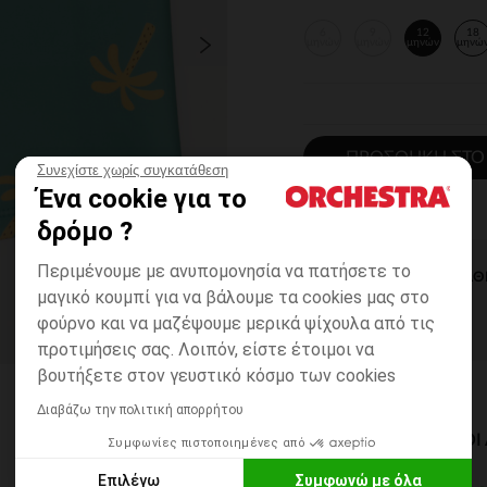
6
9
12
18
μηνών
μηνών
μηνών
μηνώ
ΠΡΟΣΘΉΚΗ ΣΤΟ
Συνεχίστε χωρίς συγκατάθεση
Ένα cookie για το
δρόμο ?
Περιμένουμε με ανυπομονησία να πατήσετε το
ΆΜΕΣΗ ΔΙΑΘ
μαγικό κουμπί για να βάλουμε τα cookies μας στο
φούρνο και να μαζέψουμε μερικά ψίχουλα από τις
προτιμήσεις σας. Λοιπόν, είστε έτοιμοι να
βουτήξετε στον γευστικό κόσμο των cookies
Διαβάζω την πολιτική απορρήτου
ΔΙΑΘΈΣΙΜΟΙ ΤΡΌΠΟ
Συμφωνίες πιστοποιημένες από
Επιλέγω
Συμφωνώ με όλα