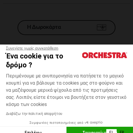
Η Δωροκάρτα
Συνεχίστε χωρίς συγκατάθεση
Ένα cookie για το
Γενικοί 'Οροι Πώλησης
δρόμο ?
Νομικοί Όροι
*Εμπορικες προσφορες
Περιμένουμε με ανυπομονησία να πατήσετε το μαγικό
κουμπί για να βάλουμε τα cookies μας στο φούρνο και
Προσωπικά δεδομένα
να μαζέψουμε μερικά ψίχουλα από τις προτιμήσεις
Διαχείρηση των cookies
σας. Λοιπόν, είστε έτοιμοι να βουτήξετε στον γευστικό
Προσβασιμότητα: μη συμμορφούμενη
Μπέζ
Μπέζ
47
κόσμο των cookies
H Orchestra συμμετέχει στον κωδικά δεοντολογίας και στο σύστημα
μεσολάβησης της Γαλλικής Ομοσπονδίας Ηλεκτρονικού Εμπορίου.
Διαβάζω την πολιτική απορρήτου
Δυνατότητα πληρωμής με
Συμφωνίες πιστοποιημένες από
Ελλάδα
Λίστα 
ΠΡΟΣΘΉΚΗ ΣΤΟ ΚΑΛΆΘΙ
Επιλέγω
Συμφωνώ με όλα
EL
FR