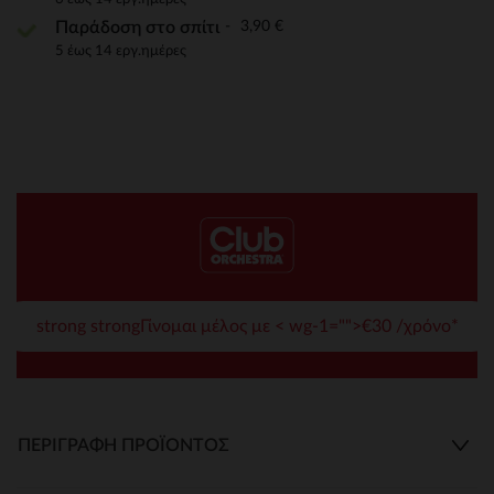
3,90 €
Παράδοση στο σπίτι
5 έως 14 εργ.ημέρες
strong strongΓίνομαι μέλος με < wg-1="">€30 /χρόνο*
ΠΕΡΙΓΡΑΦΉ ΠΡΟΪΌΝΤΟΣ