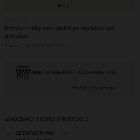
Orchestra
Καπέλο trilby από ψάθα με κορδέλα για
αγοράκι.
Κωδικός : ALAMUW-BGM-47C
ΆΜΕΣΗ ΔΙΑΘΕΣΙΜΌΤΗΤΑ ΣΤΟ ΚΑΤΆΣΤΗΜΑ
Επιλέξτε ένα κατάστημα →
ΔΙΑΘΈΣΙΜΟΙ ΤΡΌΠΟΙ ΑΠΟΣΤΟΛΉΣ
Δωρεάν
ΣΕ ΚΑΤΑΣΤΗΜΑ
6 έως 14 εργ.ημέρες