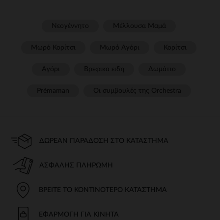
Νεογέννητο
Μέλλουσα Μαμά
Μωρό Κορίτσι
Μωρό Αγόρι
Κορίτσι
Αγόρι
Βρεφικα ειδη
Δωμάτιο
Prémaman
Οι συμβουλές της Orchestra​
ΔΩΡΕΆΝ ΠΑΡΆΔΟΣΗ ΣΤΟ ΚΑΤΆΣΤΗΜΑ
ΑΣΦΑΛΉΣ ΠΛΗΡΩΜΉ
ΒΡΕΊΤΕ ΤΟ ΚΟΝΤΙΝΌΤΕΡΟ ΚΑΤΆΣΤΗΜΑ
ΕΦΑΡΜΟΓΉ ΓΙΑ ΚΙΝΗΤΆ