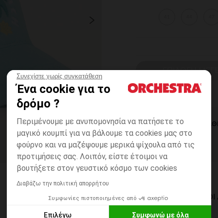
41
44
47
ΕΠΙΛΟΓΗ ΜΕΓ
Συνεχίστε χωρίς συγκατάθεση
Ένα cookie για το
δρόμο ?
Περιμένουμε με ανυπομονησία να πατήσετε το
ΆΜΕΣΗ ΔΙΑΘ
μαγικό κουμπί για να βάλουμε τα cookies μας στο
φούρνο και να μαζέψουμε μερικά ψίχουλα από τις
προτιμήσεις σας. Λοιπόν, είστε έτοιμοι να
βουτήξετε στον γευστικό κόσμο των cookies
Διαβάζω την πολιτική απορρήτου
ΔΙΑΘΈΣΙΜΟΙ ΤΡΌΠΟ
Συμφωνίες πιστοποιημένες από
Επιλέγω
Συμφωνώ με όλα