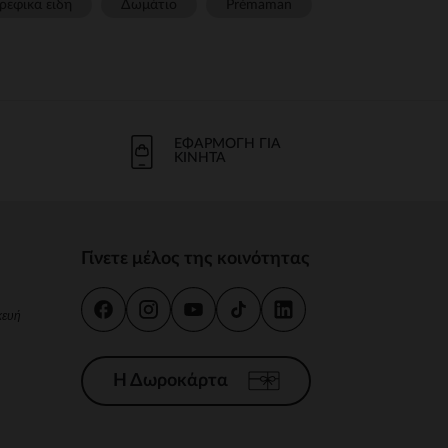
ρεφικα ειδη
Δωμάτιο
Prémaman
ΕΦΑΡΜΟΓΉ ΓΙΑ
ΚΙΝΗΤΆ
Γίνετε μέλος της κοινότητας
κευή
Η Δωροκάρτα