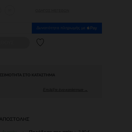
50
ΟΔΗΓΌΣ ΜΕΓΕΘΏΝ
Δυνατότητα πληρωμής με
Λίστα προτιμήσεων
ΕΘΟΥΣ
ΕΣΙΜΌΤΗΤΑ ΣΤΟ ΚΑΤΆΣΤΗΜΑ
Επιλέξτε ένα κατάστημα →
Ι ΑΠΟΣΤΟΛΉΣ
Δωρεάν
3,90 €