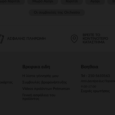
ωρό Κορίτσι
Μωρό Αγόρι
Κορίτσι
Αγόρι
Β
Οι συμβουλές της Orchestra​
ΒΡΕΊΤΕ ΤΟ
ΑΣΦΑΛΉΣ ΠΛΗΡΩΜΉ
ΚΟΝΤΙΝΌΤΕΡΟ
ΚΑΤΆΣΤΗΜΑ
Βρεφικα ειδη
Βοηθεια
Η λίστα γέννησής μου
Tel : 210-5610163
Από Δευτέρα έως Παρασ
οκάρτας
Συμβουλές βρεφανάπτυξης
9.00-17.00
Videos προϊόντων Prémaman
Συχνές ερωτήσεις
Γενική ασφάλεια του
προϊόντος