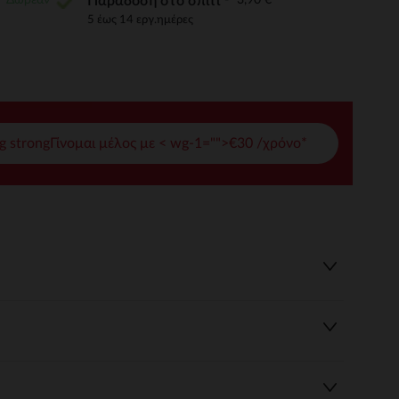
Παράδοση στο σπίτι
5 έως 14 εργ.ημέρες
γές σας
ι να διαχειριστείτε τις ρυθμίσεις απορρήτου, εξασφαλίζοντας 
g strongΓίνομαι μέλος με < wg-1="">€30 /χρόνο*