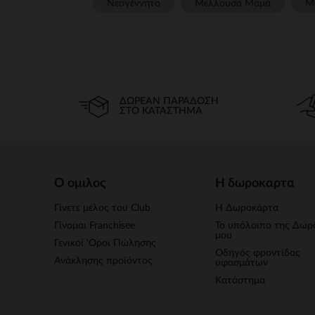
Νεογέννητο
Μέλλουσα Μαμά
Μ
ΔΩΡΕΆΝ ΠΑΡΆΔΟΣΗ
ΣΤΟ ΚΑΤΆΣΤΗΜΑ
Ο ομιλος
Η δωροκαρτα
Γίνετε μέλος του Club
Η Δωροκάρτα
Γίνομαι Franchisee
Το υπόλοιπο της Δωρ
μου
Γενικοί 'Οροι Πώλησης
Οδηγός φροντίδας
Ανάκλησης προϊόντος
υφασμάτων
Κατάστημα