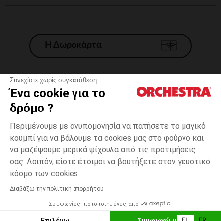
Η Δωροκάρτα
Συνεχίστε χωρίς συγκατάθεση
Ένα cookie για το
Γενικοί 'Οροι Πώλησης
δρόμο ?
Νομικοί Όροι
*Εμπορικες προσφορες
Περιμένουμε με ανυπομονησία να πατήσετε το μαγικό
κουμπί για να βάλουμε τα cookies μας στο φούρνο και
Προσωπικά δεδομένα
να μαζέψουμε μερικά ψίχουλα από τις προτιμήσεις
Διαχείρηση των cookies
σας. Λοιπόν, είστε έτοιμοι να βουτήξετε στον γευστικό
Προσβασιμότητα: μη συμμορφούμενη
17-
Εκρού
Εκρού
18
κόσμο των cookies
H Orchestra συμμετέχει στον κωδικά δεοντολογίας και στο σύστημα
μεσολάβησης της Γαλλικής Ομοσπονδίας Ηλεκτρονικού Εμπορίου.
Διαβάζω την πολιτική απορρήτου
Δυνατότητα πληρωμής με
Συμφωνίες πιστοποιημένες από
Ελλάδα
Λίστα 
ΠΡΟΣΘΉΚΗ ΣΤΟ ΚΑΛΆΘΙ
Επιλέγω
Συμφωνώ με όλα
EL
FR