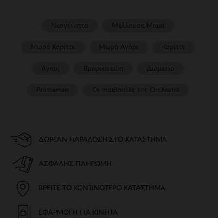
Νεογέννητο
Μέλλουσα Μαμά
Μωρό Κορίτσι
Μωρό Αγόρι
Κορίτσι
Αγόρι
Βρεφικα ειδη
Δωμάτιο
Prémaman
Οι συμβουλές της Orchestra​
ΔΩΡΕΆΝ ΠΑΡΆΔΟΣΗ ΣΤΟ ΚΑΤΆΣΤΗΜΑ
ΑΣΦΑΛΉΣ ΠΛΗΡΩΜΉ
ΒΡΕΊΤΕ ΤΟ ΚΟΝΤΙΝΌΤΕΡΟ ΚΑΤΆΣΤΗΜΑ
ΕΦΑΡΜΟΓΉ ΓΙΑ ΚΙΝΗΤΆ