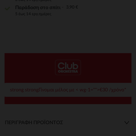
3,90 €
Παράδοση στο σπίτι
5 έως 14 εργ.ημέρες
strong strongΓίνομαι μέλος με < wg-1="">€30 /χρόνο*
ΠΕΡΙΓΡΑΦΉ ΠΡΟΪΌΝΤΟΣ