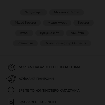
Νεογέννητο
Μέλλουσα Μαμά
Μωρό Κορίτσι
Μωρό Αγόρι
Κορίτσι
Αγόρι
Βρεφικα ειδη
Δωμάτιο
Prémaman
Οι συμβουλές της Orchestra​
ΔΩΡΕΆΝ ΠΑΡΆΔΟΣΗ ΣΤΟ ΚΑΤΆΣΤΗΜΑ
ΑΣΦΑΛΉΣ ΠΛΗΡΩΜΉ
ΒΡΕΊΤΕ ΤΟ ΚΟΝΤΙΝΌΤΕΡΟ ΚΑΤΆΣΤΗΜΑ
ΕΦΑΡΜΟΓΉ ΓΙΑ ΚΙΝΗΤΆ