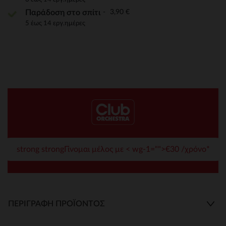
3,90 €
Παράδοση στο σπίτι
5 έως 14 εργ.ημέρες
strong strongΓίνομαι μέλος με < wg-1="">€30 /χρόνο*
ΠΕΡΙΓΡΑΦΉ ΠΡΟΪΌΝΤΟΣ