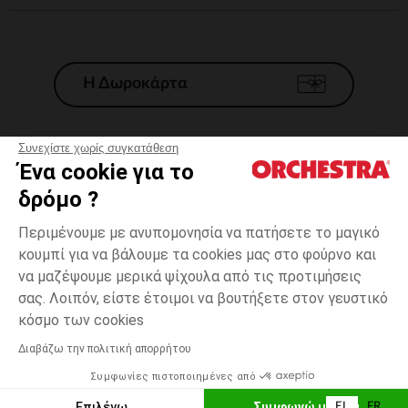
Η Δωροκάρτα
Συνεχίστε χωρίς συγκατάθεση
Ένα cookie για το
Γενικοί 'Οροι Πώλησης
δρόμο ?
Νομικοί Όροι
*Εμπορικες προσφορες
Περιμένουμε με ανυπομονησία να πατήσετε το μαγικό
κουμπί για να βάλουμε τα cookies μας στο φούρνο και
Προσωπικά δεδομένα
να μαζέψουμε μερικά ψίχουλα από τις προτιμήσεις
Διαχείρηση των cookies
σας. Λοιπόν, είστε έτοιμοι να βουτήξετε στον γευστικό
Προσβασιμότητα: μη συμμορφούμενη
15-
Εκρού
Εκρού
16
κόσμο των cookies
H Orchestra συμμετέχει στον κωδικά δεοντολογίας και στο σύστημα
μεσολάβησης της Γαλλικής Ομοσπονδίας Ηλεκτρονικού Εμπορίου.
Διαβάζω την πολιτική απορρήτου
Δυνατότητα πληρωμής με
Συμφωνίες πιστοποιημένες από
Ελλάδα
Λίστα 
ΠΡΟΣΘΉΚΗ ΣΤΟ ΚΑΛΆΘΙ
Επιλέγω
Συμφωνώ με όλα
EL
FR