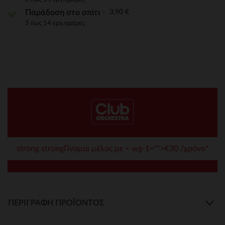
3,90 €
Παράδοση στο σπίτι
5 έως 14 εργ.ημέρες
strong strongΓίνομαι μέλος με < wg-1="">€30 /χρόνο*
ΠΕΡΙΓΡΑΦΉ ΠΡΟΪΌΝΤΟΣ