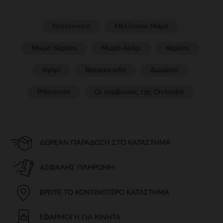
Νεογέννητο
Μέλλουσα Μαμά
Μωρό Κορίτσι
Μωρό Αγόρι
Κορίτσι
Αγόρι
Βρεφικα ειδη
Δωμάτιο
Prémaman
Οι συμβουλές της Orchestra​
ΔΩΡΕΆΝ ΠΑΡΆΔΟΣΗ ΣΤΟ ΚΑΤΆΣΤΗΜΑ
ΑΣΦΑΛΉΣ ΠΛΗΡΩΜΉ
ΒΡΕΊΤΕ ΤΟ ΚΟΝΤΙΝΌΤΕΡΟ ΚΑΤΆΣΤΗΜΑ
ΕΦΑΡΜΟΓΉ ΓΙΑ ΚΙΝΗΤΆ