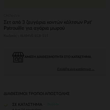
Orchestra
Σετ από 3 ζευγάρια κοντών κάλτσων Pat'
Patrouille για αγόρια μωρού
Κωδικός : ALAMVE-ECR-S15
ΆΜΕΣΗ ΔΙΑΘΕΣΙΜΌΤΗΤΑ ΣΤΟ ΚΑΤΆΣΤΗΜΑ
Επιλέξτε ένα κατάστημα →
ΔΙΑΘΈΣΙΜΟΙ ΤΡΌΠΟΙ ΑΠΟΣΤΟΛΉΣ
Δωρεάν
ΣΕ ΚΑΤΑΣΤΗΜΑ
6 έως 14 εργ.ημέρες