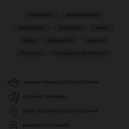
Νεογέννητο
Μέλλουσα Μαμά
Μωρό Κορίτσι
Μωρό Αγόρι
Κορίτσι
Αγόρι
Βρεφικα ειδη
Δωμάτιο
Prémaman
Οι συμβουλές της Orchestra​
ΔΩΡΕΆΝ ΠΑΡΆΔΟΣΗ ΣΤΟ ΚΑΤΆΣΤΗΜΑ
ΑΣΦΑΛΉΣ ΠΛΗΡΩΜΉ
ΒΡΕΊΤΕ ΤΟ ΚΟΝΤΙΝΌΤΕΡΟ ΚΑΤΆΣΤΗΜΑ
ΕΦΑΡΜΟΓΉ ΓΙΑ ΚΙΝΗΤΆ