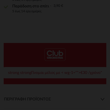
3,90 €
Παράδοση στο σπίτι
5 έως 14 εργ.ημέρες
strong strongΓίνομαι μέλος με < wg-1="">€30 /χρόνο*
ΠΕΡΙΓΡΑΦΉ ΠΡΟΪΌΝΤΟΣ