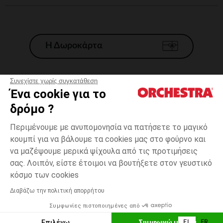
Η Δωροκάρτα
Συνεχίστε χωρίς συγκατάθεση
Ένα cookie για το
Γενικοί 'Οροι Πώλησης
δρόμο ?
Νομικοί Όροι
*Εμπορικες προσφορες
Περιμένουμε με ανυπομονησία να πατήσετε το μαγικό
κουμπί για να βάλουμε τα cookies μας στο φούρνο και
Προσωπικά δεδομένα
να μαζέψουμε μερικά ψίχουλα από τις προτιμήσεις
Διαχείρηση των cookies
σας. Λοιπόν, είστε έτοιμοι να βουτήξετε στον γευστικό
Προσβασιμότητα: μη συμμορφούμενη
15-
Εκρού
Εκρού
16
κόσμο των cookies
H Orchestra συμμετέχει στον κωδικά δεοντολογίας και στο σύστημα
μεσολάβησης της Γαλλικής Ομοσπονδίας Ηλεκτρονικού Εμπορίου.
Διαβάζω την πολιτική απορρήτου
Δυνατότητα πληρωμής με
Συμφωνίες πιστοποιημένες από
Ελλάδα
Λίστα 
ΠΡΟΣΘΉΚΗ ΣΤΟ ΚΑΛΆΘΙ
Επιλέγω
Συμφωνώ με όλα
EL
FR