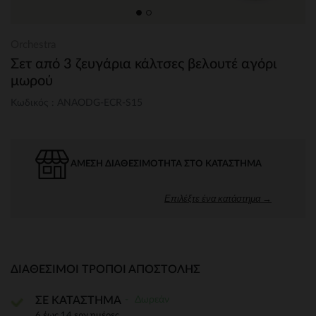
Orchestra
Σετ από 3 ζευγάρια κάλτσες βελουτέ αγόρι
μωρού
Κωδικός : ANAODG-ECR-S15
ΆΜΕΣΗ ΔΙΑΘΕΣΙΜΌΤΗΤΑ ΣΤΟ ΚΑΤΆΣΤΗΜΑ
Επιλέξτε ένα κατάστημα →
ΔΙΑΘΈΣΙΜΟΙ ΤΡΌΠΟΙ ΑΠΟΣΤΟΛΉΣ
Δωρεάν
ΣΕ ΚΑΤΑΣΤΗΜΑ
6 έως 14 εργ.ημέρες