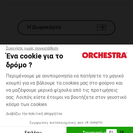
Η Δωροκάρτα
Συνεχίστε χωρίς συγκατάθεση
Ένα cookie για το
Γενικοί 'Οροι Πώλησης
δρόμο ?
Νομικοί Όροι
*Εμπορικες προσφορες
Περιμένουμε με ανυπομονησία να πατήσετε το μαγικό
κουμπί για να βάλουμε τα cookies μας στο φούρνο και
Προσωπικά δεδομένα
να μαζέψουμε μερικά ψίχουλα από τις προτιμήσεις
Διαχείρηση των cookies
σας. Λοιπόν, είστε έτοιμοι να βουτήξετε στον γευστικό
Προσβασιμότητα: μη συμμορφούμενη
1
Εκρού
Εκρού
μήνας
κόσμο των cookies
H Orchestra συμμετέχει στον κωδικά δεοντολογίας και στο σύστημα
μεσολάβησης της Γαλλικής Ομοσπονδίας Ηλεκτρονικού Εμπορίου.
Διαβάζω την πολιτική απορρήτου
Δυνατότητα πληρωμής με
Συμφωνίες πιστοποιημένες από
Ελλάδα
Λίστα 
ΠΡΟΣΘΉΚΗ ΣΤΟ ΚΑΛΆΘΙ
Επιλέγω
Συμφωνώ με όλα
EL
FR