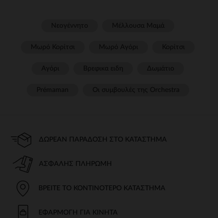
Νεογέννητο
Μέλλουσα Μαμά
Μωρό Κορίτσι
Μωρό Αγόρι
Κορίτσι
Αγόρι
Βρεφικα ειδη
Δωμάτιο
Prémaman
Οι συμβουλές της Orchestra​
ΔΩΡΕΆΝ ΠΑΡΆΔΟΣΗ ΣΤΟ ΚΑΤΆΣΤΗΜΑ
ΑΣΦΑΛΉΣ ΠΛΗΡΩΜΉ
ΒΡΕΊΤΕ ΤΟ ΚΟΝΤΙΝΌΤΕΡΟ ΚΑΤΆΣΤΗΜΑ
ΕΦΑΡΜΟΓΉ ΓΙΑ ΚΙΝΗΤΆ