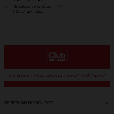
3,90 €
Παράδοση στο σπίτι
5 έως 14 εργ.ημέρες
strong strongΓίνομαι μέλος με < wg-1="">€30 /χρόνο*
ΠΕΡΙΓΡΑΦΉ ΠΡΟΪΌΝΤΟΣ