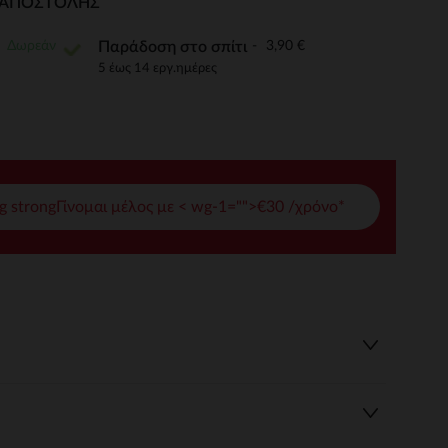
Ι ΑΠΟΣΤΟΛΉΣ
γές σας
Δωρεάν
3,90 €
Παράδοση στο σπίτι
ι να διαχειριστείτε τις ρυθμίσεις απορρήτου, εξασφαλίζοντας 
5 έως 14 εργ.ημέρες
g strongΓίνομαι μέλος με < wg-1="">€30 /χρόνο*