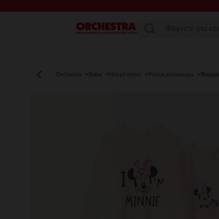
Μενού
Orchestra
Bebe
Νεογέννητο
Ρούχα,εσώρουχα
Φορμά