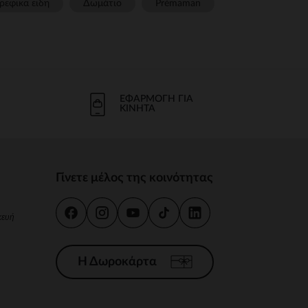
ρεφικα ειδη
Δωμάτιο
Prémaman
ΕΦΑΡΜΟΓΉ ΓΙΑ
ΚΙΝΗΤΆ
Γίνετε μέλος της κοινότητας
κευή
Η Δωροκάρτα