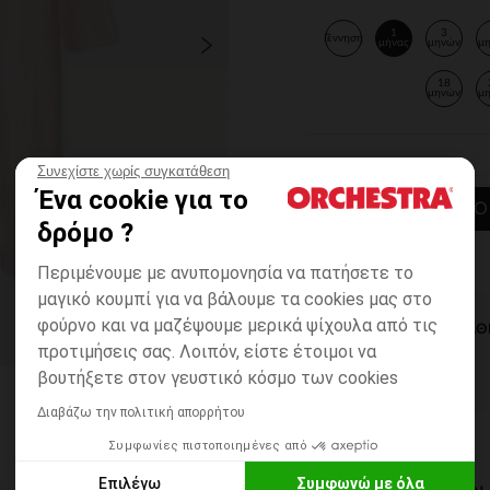
1
3
Γέννηση
μήνας
μηνών
μ
18
μηνών
μ
Συνεχίστε χωρίς συγκατάθεση
Ένα cookie για το
ΠΡΟΣΘΉΚΗ ΣΤΟ
δρόμο ?
Περιμένουμε με ανυπομονησία να πατήσετε το
μαγικό κουμπί για να βάλουμε τα cookies μας στο
φούρνο και να μαζέψουμε μερικά ψίχουλα από τις
ΆΜΕΣΗ ΔΙΑΘ
προτιμήσεις σας. Λοιπόν, είστε έτοιμοι να
βουτήξετε στον γευστικό κόσμο των cookies
Διαβάζω την πολιτική απορρήτου
Συμφωνίες πιστοποιημένες από
Επιλέγω
Συμφωνώ με όλα