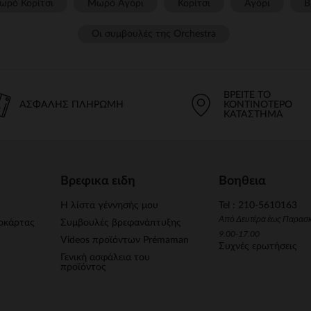
ωρό Κορίτσι
Μωρό Αγόρι
Κορίτσι
Αγόρι
Β
Οι συμβουλές της Orchestra​
ΒΡΕΊΤΕ ΤΟ
ΑΣΦΑΛΉΣ ΠΛΗΡΩΜΉ
ΚΟΝΤΙΝΌΤΕΡΟ
ΚΑΤΆΣΤΗΜΑ
Βρεφικα ειδη
Βοηθεια
Η λίστα γέννησής μου
Tel : 210-5610163
Από Δευτέρα έως Παρασ
οκάρτας
Συμβουλές βρεφανάπτυξης
9.00-17.00
Videos προϊόντων Prémaman
Συχνές ερωτήσεις
Γενική ασφάλεια του
προϊόντος