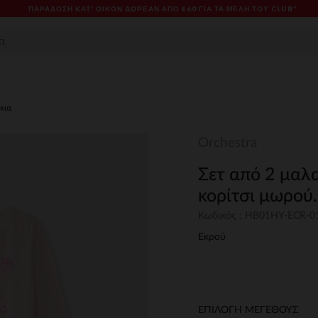
ΠΑΡΆΔΟΣΗ ΚΑΤ' ΟΊΚΟΝ ΔΩΡΕΑΝ ΑΠΌ €60 ΓΙΑ ΤΑ ΜΈΛΗ ΤΟΥ CLUB*
κια
Orchestra
Σετ από 2 μαλ
κορίτσι μωρού.
Κωδικός : HB01HY-ECR-
Εκρού
ΕΠΙΛΟΓΗ ΜΕΓΕΘΟΥΣ