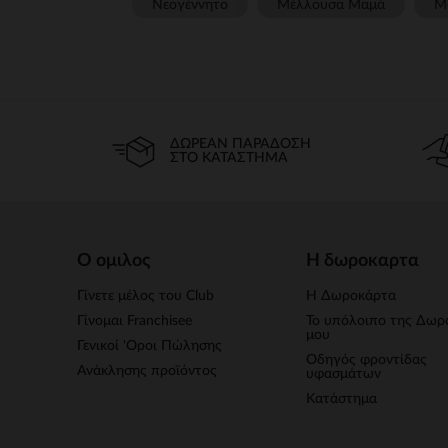
Νεογέννητο
Μέλλουσα Μαμά
Μ
ΔΩΡΕΆΝ ΠΑΡΆΔΟΣΗ
ΣΤΟ ΚΑΤΆΣΤΗΜΑ
Ο ομιλος
Η δωροκαρτα
Γίνετε μέλος του Club
Η Δωροκάρτα
Γίνομαι Franchisee
Το υπόλοιπο της Δωρ
μου
Γενικοί 'Οροι Πώλησης
Οδηγός φροντίδας
Ανάκλησης προϊόντος
υφασμάτων
Κατάστημα