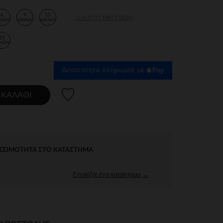
6
9
12
ΟΔΗΓΌΣ ΜΕΓΕΘΏΝ
ηνών
μηνών
μηνών
23
ηνών
Δυνατότητα πληρωμής με
Λίστα προτιμήσεων
 ΚΑΛΆΘΙ
ΕΣΙΜΌΤΗΤΑ ΣΤΟ ΚΑΤΆΣΤΗΜΑ
Επιλέξτε ένα κατάστημα →