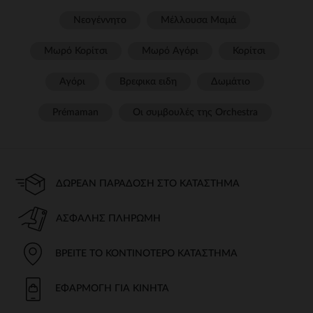
Νεογέννητο
Μέλλουσα Μαμά
Μωρό Κορίτσι
Μωρό Αγόρι
Κορίτσι
Αγόρι
Βρεφικα ειδη
Δωμάτιο
Prémaman
Οι συμβουλές της Orchestra​
ΔΩΡΕΆΝ ΠΑΡΆΔΟΣΗ ΣΤΟ ΚΑΤΆΣΤΗΜΑ
ΑΣΦΑΛΉΣ ΠΛΗΡΩΜΉ
ΒΡΕΊΤΕ ΤΟ ΚΟΝΤΙΝΌΤΕΡΟ ΚΑΤΆΣΤΗΜΑ
ΕΦΑΡΜΟΓΉ ΓΙΑ ΚΙΝΗΤΆ