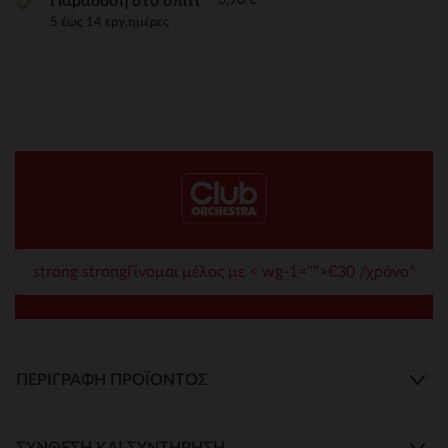
Παράδοση στο σπίτι
5 έως 14 εργ.ημέρες
strong strongΓίνομαι μέλος με < wg-1="">€30 /χρόνο*
ΠΕΡΙΓΡΑΦΉ ΠΡΟΪΌΝΤΟΣ
ΣΎΝΘΕΣΗ ΚΑΙ ΣΥΝΤΉΡΗΣΗ