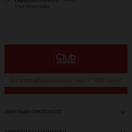
Παράδοση στο σπίτι
5 έως 14 εργ.ημέρες
strong strongΓίνομαι μέλος με < wg-1="">€30 /χρόνο*
ΠΕΡΙΓΡΑΦΉ ΠΡΟΪΌΝΤΟΣ
ΣΎΝΘΕΣΗ ΚΑΙ ΣΥΝΤΉΡΗΣΗ