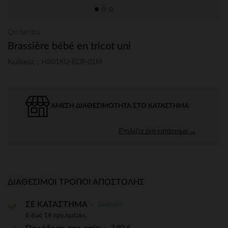
Orchestra
Brassière bébé en tricot uni
Κωδικός : HB01KU-ECR-01M
ΆΜΕΣΗ ΔΙΑΘΕΣΙΜΌΤΗΤΑ ΣΤΟ ΚΑΤΆΣΤΗΜΑ
Επιλέξτε ένα κατάστημα →
ΔΙΑΘΈΣΙΜΟΙ ΤΡΌΠΟΙ ΑΠΟΣΤΟΛΉΣ
Δωρεάν
ΣΕ ΚΑΤΑΣΤΗΜΑ
6 έως 14 εργ.ημέρες
3,90 €