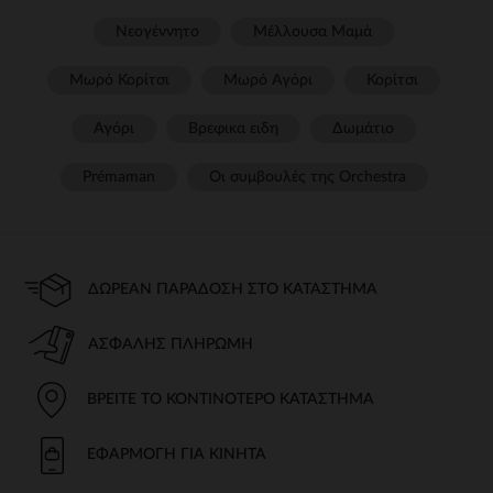
Νεογέννητο
Μέλλουσα Μαμά
Μωρό Κορίτσι
Μωρό Αγόρι
Κορίτσι
Αγόρι
Βρεφικα ειδη
Δωμάτιο
Prémaman
Οι συμβουλές της Orchestra​
ΔΩΡΕΆΝ ΠΑΡΆΔΟΣΗ ΣΤΟ ΚΑΤΆΣΤΗΜΑ
ΑΣΦΑΛΉΣ ΠΛΗΡΩΜΉ
ΒΡΕΊΤΕ ΤΟ ΚΟΝΤΙΝΌΤΕΡΟ ΚΑΤΆΣΤΗΜΑ
ΕΦΑΡΜΟΓΉ ΓΙΑ ΚΙΝΗΤΆ