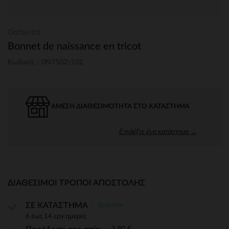
Orchestra
Bonnet de naissance en tricot
Κωδικός : 0N7502\102
ΆΜΕΣΗ ΔΙΑΘΕΣΙΜΌΤΗΤΑ ΣΤΟ ΚΑΤΆΣΤΗΜΑ
Επιλέξτε ένα κατάστημα →
ΔΙΑΘΈΣΙΜΟΙ ΤΡΌΠΟΙ ΑΠΟΣΤΟΛΉΣ
Δωρεάν
ΣΕ ΚΑΤΑΣΤΗΜΑ
6 έως 14 εργ.ημέρες
3,90 €