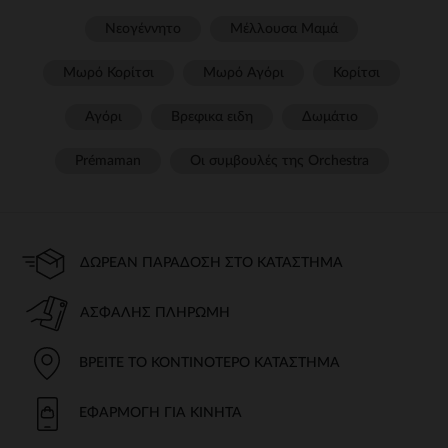
Νεογέννητο
Μέλλουσα Μαμά
Μωρό Κορίτσι
Μωρό Αγόρι
Κορίτσι
Αγόρι
Βρεφικα ειδη
Δωμάτιο
Prémaman
Οι συμβουλές της Orchestra​
ΔΩΡΕΆΝ ΠΑΡΆΔΟΣΗ ΣΤΟ ΚΑΤΆΣΤΗΜΑ
ΑΣΦΑΛΉΣ ΠΛΗΡΩΜΉ
ΒΡΕΊΤΕ ΤΟ ΚΟΝΤΙΝΌΤΕΡΟ ΚΑΤΆΣΤΗΜΑ
ΕΦΑΡΜΟΓΉ ΓΙΑ ΚΙΝΗΤΆ