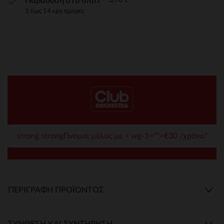
Παράδοση στο σπίτι
5 έως 14 εργ.ημέρες
strong strongΓίνομαι μέλος με < wg-1="">€30 /χρόνο*
ΠΕΡΙΓΡΑΦΉ ΠΡΟΪΌΝΤΟΣ
ΣΎΝΘΕΣΗ ΚΑΙ ΣΥΝΤΉΡΗΣΗ