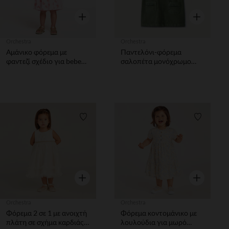
Γρήγορη επισκόπηση
Γρήγορη επ
Orchestra
Orchestra
Αμάνικο φόρεμα με
Παντελόνι-φόρεμα
φαντεζί σχέδιο για bebe
σαλοπέτα μονόχρωμο
κορίτσιτσι
από denim χακί με τσέπες
για bebe κορίτσι
Λίστα προτιμήσεων
Λίστα π
Γρήγορη επισκόπηση
Γρήγορη επ
Orchestra
Orchestra
Φόρεμα 2 σε 1 με ανοιχτή
Φόρεμα κοντομάνικο με
πλάτη σε σχήμα καρδιάς
λουλούδια για μωρό