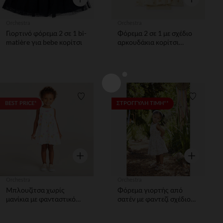
Orchestra
Orchestra
Γιορτινό φόρεμα 2 σε 1 bi-
Φόρεμα 2 σε 1 με σχέδιο
matière για bebe κορίτσι
αρκουδάκια κορίτσι
μωρού
Λίστα προτιμήσεων
Λίστα π
BEST PRICE*
ΣΤΡΟΓΓΥΛΗ ΤΙΜΗ**
Γρήγορη επισκόπηση
Γρήγορη επ
Orchestra
Orchestra
Μπλουζίτσα χωρίς
Φόρεμα γιορτής από
μανίκια με φανταστικό
σατέν με φαντεζί σχέδιο
σχέδιο κορίτσι μωρού.
για μωρό κορίτσι