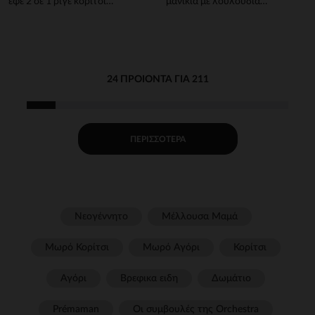
εφέ 2 σε 1 ριγέ κορίτσι
μανίκια με λουλούδια
μωρού
κορίτσι μωρού
24 ΠΡΟΙΌΝΤΑ ΓΙΑ 211
ΠΕΡΙΣΣΌΤΕΡΑ
Νεογέννητο
Μέλλουσα Μαμά
Μωρό Κορίτσι
Μωρό Αγόρι
Κορίτσι
Αγόρι
Βρεφικα ειδη
Δωμάτιο
Prémaman
Οι συμβουλές της Orchestra​