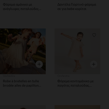
Φόρεμα αμάνικο με
Δαντέλα Γιορτινό φόρεμα
ανάγλυφες πεταλούδες
σε για bebe κορίτσι
για για bebe κορίτσι
Λίστα προτιμήσεων
Λίστα π
Γρήγορη επισκόπηση
Γρήγορη επ
Orchestra
Orchestra
Robe à bretelles en tulle
Φόρεμα κοντομάνικο με
brodée ailes de papillon
παγέτες πεταλούδας
dans le dos pour bébé fille
κορίτσι μωρό