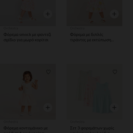
Γρήγορη επισκόπηση
Γρήγορη επ
Orchestra
Orchestra
Φόρεμα smock με φαντεζί
Φόρεμα με διπλές
σχέδιο για μωρό κορίτσι
τιράντες με εκτύπωση
λεμονιών για μωρό
κορίτσι.
Λίστα προτιμήσεων
Λίστα π
Γρήγορη επισκόπηση
Γρήγορη επ
Orchestra
Orchestra
Φόρεμα κοντομάνικο με
Σετ 3 φορεμάτων χωρίς