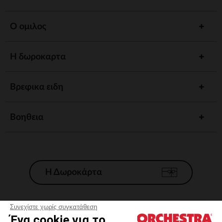
Ο ομιλος
Η δωροκαρτα
Βρεφικα ειδη
Βοηθεια
Η Δωροκάρτα
Συνεχίστε χωρίς συγκατάθεση
Ένα cookie για το