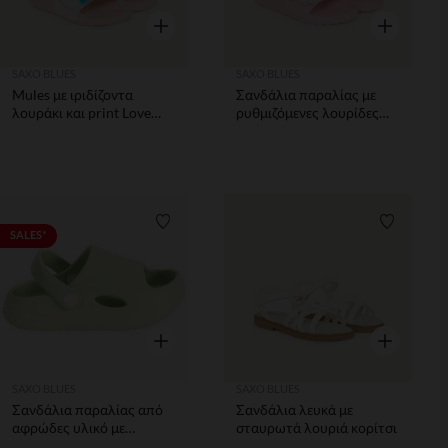
Γρήγορη επισκόπηση
Γρήγορη επ
SAXO BLUES
SAXO BLUES
Μules με ιριδίζοντα
Σανδάλια παραλίας με
λουράκι και print Love
ρυθμιζόμενες λουρίδες
κορίτσι
για bebe κορίτσι
Λίστα προτιμήσεων
Λίστα π
SALES*
Γρήγορη επισκόπηση
Γρήγορη επ
SAXO BLUES
SAXO BLUES
Σανδάλια παραλίας από
Σανδάλια λευκά με
αφρώδες υλικό με
σταυρωτά λουριά κορίτσι
λουράκι αγόρι