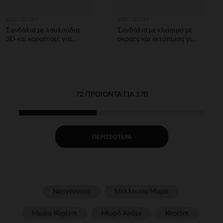
SAXO BLUES
SAXO BLUES
Σανδάλια με λουλούδια
Σανδάλια με κλείσιμο με
3D και καρφίτσες για
σκρατς και εκτύπωση για
κορίτσι
μωρό αγόρι
72 ΠΡΟΙΌΝΤΑ ΓΙΑ 170
ΠΕΡΙΣΣΌΤΕΡΑ
Νεογέννητο
Μέλλουσα Μαμά
Μωρό Κορίτσι
Μωρό Αγόρι
Κορίτσι