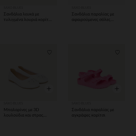
SAXO BLUES
SAXO BLUES
Σανδάλια λευκά με
Σανδάλια παραλίας με
τυλιγμένα λουριά κορίτσι
αφαιρούμενες σόλες
μωρού
αγόρι
Λίστα προτιμήσεων
Λίστα π
Γρήγορη επισκόπηση
Γρήγορη επ
SAXO BLUES
SAXO BLUES
Μπαλαρίνες με 3D
Σανδάλια παραλίας με
λουλούδια και στρας
αγκράφες κορίτσι
κορίτσι