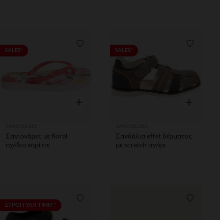
Λίστα προτιμήσεων
Λίστα π
SALES*
SALES*
Γρήγορη επισκόπηση
Γρήγορη επ
SAXO BLUES
SAXO BLUES
Σαγιονάρες με floral
Σανδάλια effet δέρματος
σχέδιο κορίτσι
με scratch αγόρι
Λίστα προτιμήσεων
Λίστα π
ΣΤΡΟΓΓΥΛΗ ΤΙΜΗ**