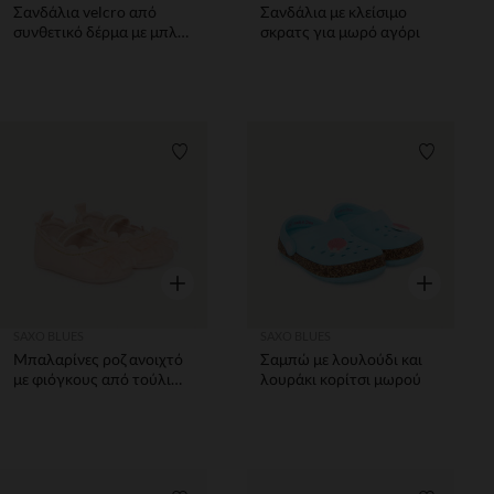
Σανδάλια velcro από
Σανδάλια με κλείσιμο
συνθετικό δέρμα με μπλε
σκρατς για μωρό αγόρι
λεπτομέρειες αγόρι
Λίστα προτιμήσεων
Λίστα π
Γρήγορη επισκόπηση
Γρήγορη επ
SAXO BLUES
SAXO BLUES
Μπαλαρίνες ροζ ανοιχτό
Σαμπώ με λουλούδι και
με φιόγκους από τούλι
λουράκι κορίτσι μωρού
για bebe κορίτσι