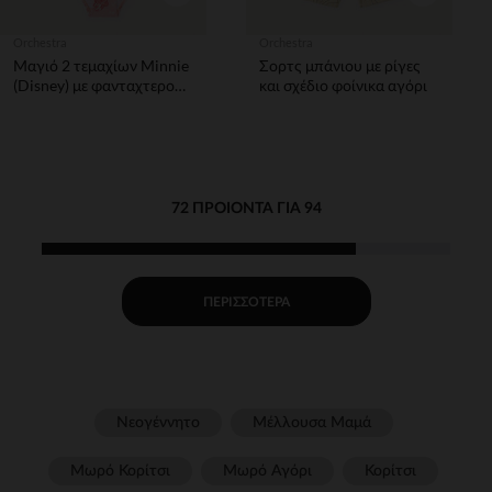
Orchestra
Orchestra
Μαγιό 2 τεμαχίων Minnie
Σορτς μπάνιου με ρίγες
(Disney) με φανταχτερούς
και σχέδιο φοίνικα αγόρι
κόμπους κορίτσι
72 ΠΡΟΙΌΝΤΑ ΓΙΑ 94
ΠΕΡΙΣΣΌΤΕΡΑ
Νεογέννητο
Μέλλουσα Μαμά
Μωρό Κορίτσι
Μωρό Αγόρι
Κορίτσι