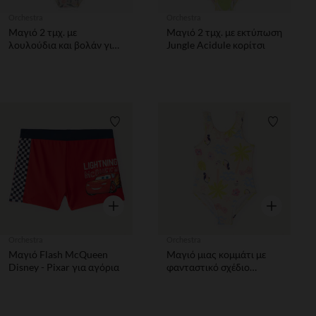
Orchestra
Orchestra
Μαγιό 2 τμχ. με
Μαγιό 2 τμχ. με εκτύπωση
λουλούδια και βολάν για
Jungle Acidule κορίτσι
κορίτσι
Λίστα προτιμήσεων
Λίστα π
Γρήγορη επισκόπηση
Γρήγορη επ
Orchestra
Orchestra
Μαγιό Flash McQueen
Μαγιό μιας κομμάτι με
Disney - Pixar για αγόρια
φανταστικό σχέδιο
κορίτσι