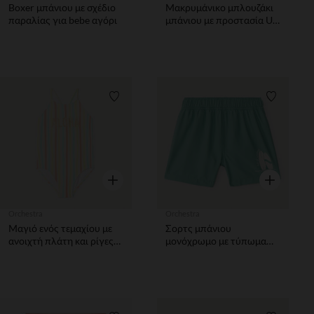
Boxer μπάνιου με σχέδιο
Μακρυμάνικο μπλουζάκι
παραλίας για bebe αγόρι
μπάνιου με προστασία UV
SPF 50+ από jersey Stitch
Disney για παιδί
Λίστα προτιμήσεων
Λίστα π
Γρήγορη επισκόπηση
Γρήγορη επ
Orchestra
Orchestra
Μαγιό ενός τεμαχίου με
Σορτς μπάνιου
ανοιχτή πλάτη και ρίγες
μονόχρωμο με τύπωμα
κορίτσι
σερφ αγόρι