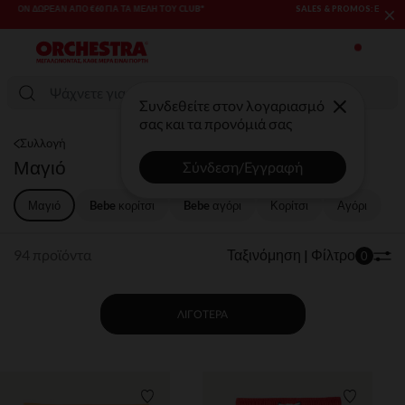
×
SALES & PROMOS: ΈΩΣ -70% ΜΊΑ ΕΠΙΛΟΓΉ ΤΗΣ ΣΥΛΛΟΓΉΣ ΜΌΔΑΣ
ΚΑΙ ΒΡΕΦΑΝΆΠΤΥΞΗΣ​​
Συνδεθείτε στον λογαριασμό
σας και τα προνόμιά σας
Συλλογή
Μαγιό
Σύνδεση/Εγγραφή
Μαγιό
Bebe κορίτσι
Bebe αγόρι​
Κορίτσι
Αγόρι
94 προϊόντα
Ταξινόμηση | Φίλτρο
0
ΛΙΓΌΤΕΡΑ