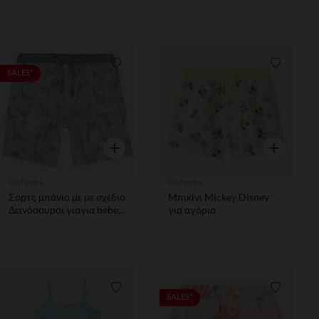
Λίστα προτιμήσεων
Λίστα π
SALES*
Γρήγορη επισκόπηση
Γρήγορη επ
Orchestra
Orchestra
Σορτς μπάνιο με με σχέδιο
Μπικίνι Mickey Disney
Δεινόσαυροι γιαγια bebe
για αγόρια
αγόρι
Λίστα προτιμήσεων
Λίστα π
SALES*