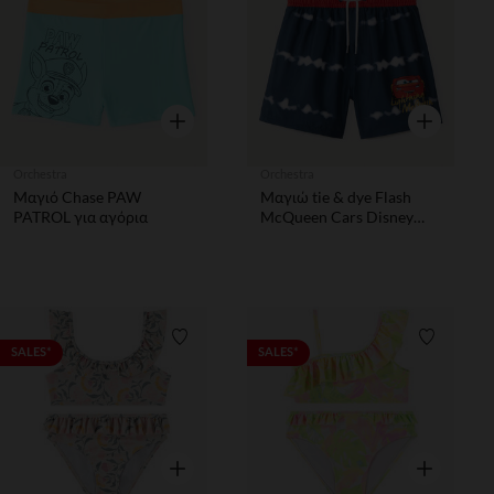
Λίστα προτιμήσεων
Λίστα π
Γρήγορη επισκόπηση
Γρήγορη επ
Orchestra
Orchestra
Μαγιό Chase PAW
Μαγιώ tie & dye Flash
PATROL για αγόρια
McQueen Cars Disney
αγόρι
Λίστα προτιμήσεων
Λίστα π
SALES*
SALES*
Γρήγορη επισκόπηση
Γρήγορη επ