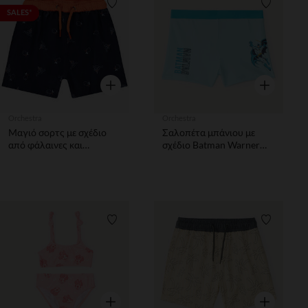
Λίστα προτιμήσεων
Λίστα π
SALES*
Γρήγορη επισκόπηση
Γρήγορη επ
Orchestra
Orchestra
Μαγιό σορτς με σχέδιο
Σαλοπέτα μπάνιου με
από φάλαινες και
σχέδιο Batman Warner
ιστιοφόρα για bebe αγόρι
για αγόρια
Λίστα προτιμήσεων
Λίστα π
Γρήγορη επισκόπηση
Γρήγορη επ