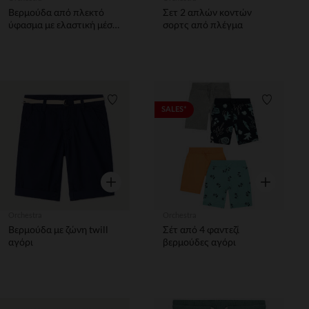
Βερμούδα από πλεκτό
Σετ 2 απλών κοντών
ύφασμα με ελαστική μέση
σορτς από πλέγμα
αγόρι
Λίστα προτιμήσεων
Λίστα π
SALES*
Γρήγορη επισκόπηση
Γρήγορη επ
Orchestra
Orchestra
Βερμούδα με ζώνη twill
Σέτ από 4 φαντεζί
αγόρι
βερμούδες αγόρι