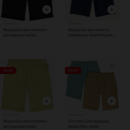
Γρήγορη επισκόπηση
Γρήγορη επ
Orchestra
Orchestra
Βερμούδα από molleton
Βερμούδα από πλεκτό
μονόχρωμο αγόρι
ύφασμα με ελαστική μέση
αγόρι
Λίστα προτιμήσεων
Λίστα π
SALES*
SALES*
Γρήγορη επισκόπηση
Γρήγορη επ
Orchestra
Orchestra
Βερμούδα από molleton
Σετ από 2 μονόχρωμες
μονόχρωμο αγόρι
βερμούδες αγόρι