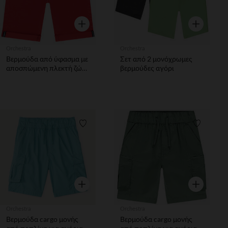
Γρήγορη επισκόπηση
Γρήγορη επ
Orchestra
Orchestra
Βερμούδα από ύφασμα με
Σετ από 2 μονόχρωμες
αποσπώμενη πλεκτή ζώνη
βερμούδες αγόρι
αγόρι
Λίστα προτιμήσεων
Λίστα π
Γρήγορη επισκόπηση
Γρήγορη επ
Orchestra
Orchestra
Βερμούδα cargo μονής
Βερμούδα cargo μονής