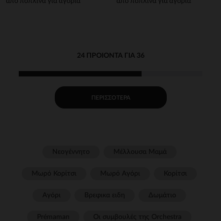
από ποπλίνα για αγόρια
από ποπλίνα για αγόρια
24 ΠΡΟΙΌΝΤΑ ΓΙΑ 36
ΠΕΡΙΣΣΌΤΕΡΑ
Νεογέννητο
Μέλλουσα Μαμά
Μωρό Κορίτσι
Μωρό Αγόρι
Κορίτσι
Αγόρι
Βρεφικα ειδη
Δωμάτιο
Prémaman
Οι συμβουλές της Orchestra​