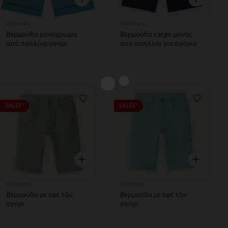
Orchestra
Orchestra
Βερμούδα μονόχρωμη
Βερμούδα cargo μονής
από ποπλίνα αγόρι
από ποπλίνα για αγόρια
Λίστα προτιμήσεων
Λίστα π
SALES*
SALES*
Γρήγορη επισκόπηση
Γρήγορη επ
Orchestra
Orchestra
Βερμούδα με εφέ τζιν
Βερμούδα με εφέ τζιν
αγόρι
αγόρι