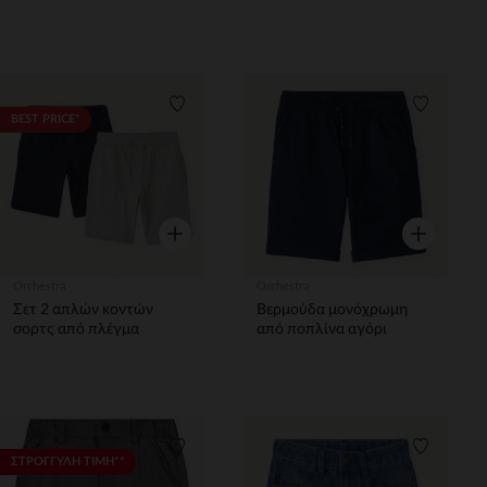
Λίστα προτιμήσεων
Λίστα π
BEST PRICE*
Γρήγορη επισκόπηση
Γρήγορη επ
Orchestra
Orchestra
Σετ 2 απλών κοντών
Βερμούδα μονόχρωμη
σορτς από πλέγμα
από ποπλίνα αγόρι
Λίστα προτιμήσεων
Λίστα π
ΣΤΡΟΓΓΥΛΗ ΤΙΜΗ**