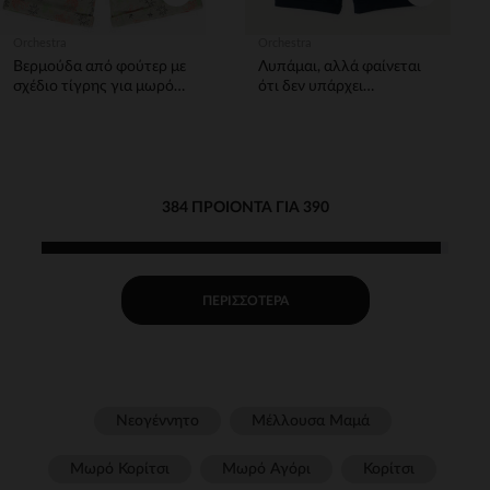
Orchestra
Orchestra
Βερμούδα από φούτερ με
Λυπάμαι, αλλά φαίνεται
σχέδιο τίγρης για μωρό
ότι δεν υπάρχει
αγόρι
περιγραφή προϊόντος
προς μετάφραση.
Μπορείτε να παρέχετε το
κείμενο που θέλετε να
μεταφράσετε;
384 ΠΡΟΙΌΝΤΑ ΓΙΑ 390
ΠΕΡΙΣΣΌΤΕΡΑ
Νεογέννητο
Μέλλουσα Μαμά
Μωρό Κορίτσι
Μωρό Αγόρι
Κορίτσι