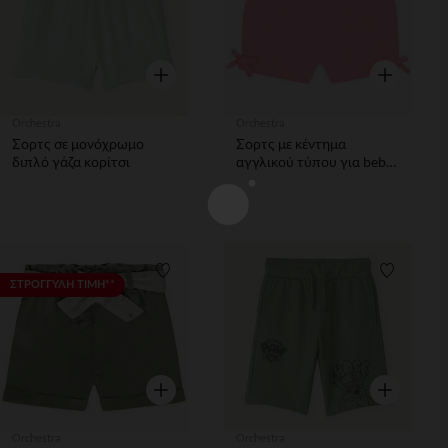
Γρήγορη επισκόπηση
Γρήγορη επ
Orchestra
Orchestra
Σορτς σε μονόχρωμο
Σορτς με κέντημα
διπλό γάζα κορίτσι
αγγλικού τύπου για bebe
κορίτσιτσι
Λίστα προτιμήσεων
Λίστα π
ΣΤΡΟΓΓΥΛΗ ΤΙΜΗ**
Γρήγορη επισκόπηση
Γρήγορη επ
Orchestra
Orchestra