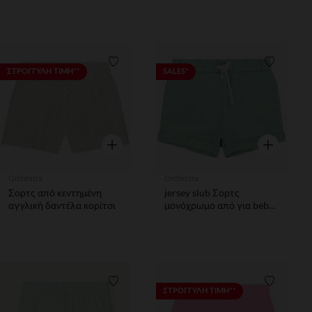
Λίστα προτιμήσεων
Λίστα π
ΣΤΡΟΓΓΥΛΗ ΤΙΜΗ**
SALES*
Γρήγορη επισκόπηση
Γρήγορη επ
Orchestra
Orchestra
Σορτς από κεντημένη
jersey slub Σορτς
αγγλική δαντέλα κορίτσι
μονόχρωμο από για bebe
κορίτσιτσι
Λίστα προτιμήσεων
Λίστα π
ΣΤΡΟΓΓΥΛΗ ΤΙΜΗ**