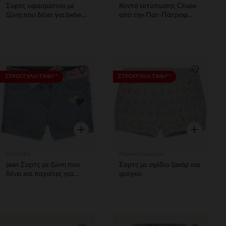
Σορτς υφασμάτινο με
Κοντό εκτύπωσης Chase
ζώνη που δένει για bebe
από την Πατ-Πάτροφ
κορίτσι
θαλάσσιας αγόρι
Λίστα προτιμήσεων
Λίστα π
ΣΤΡΟΓΓΥΛΗ ΤΙΜΗ**
ΣΤΡΟΓΓΥΛΗ ΤΙΜΗ**
Γρήγορη επισκόπηση
Γρήγορη επ
Orchestra
Pomme Framboise
jean Σορτς με ζώνη που
Σορτς με σχέδιο ζακάρ και
δένει και παγιέτες για
φιόγκο
bebe κορίτσι