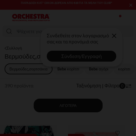
×
SALES & PROMOS: ΈΩΣ -70% ΜΊΑ ΕΠΙΛΟΓΉ ΤΗΣ ΣΥΛΛΟΓΉΣ ΜΌΔΑΣ
ΚΑΙ ΒΡΕΦΑΝΆΠΤΥΞΗΣ​​
Συνδεθείτε στον λογαριασμό
σας και τα προνόμιά σας
Συλλογή
Βερμούδες,σορτσάκια
Σύνδεση/Εγγραφή
Βερμούδες,σορτσάκια
Bebe κορίτσι
Bebe αγόρι​
κορίτσι
390 προϊόντα
Ταξινόμηση | Φίλτρο
0
ΛΙΓΌΤΕΡΑ