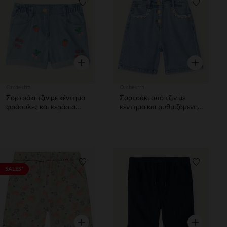
Λίστα προτιμήσεων
Λίστα π
Γρήγορη επισκόπηση
Γρήγορη επ
Orchestra
Orchestra
Σορτσάκι τζιν με κέντημα
Σορτσάκι από τζιν με
φράουλες και κεράσια
κέντημα και ρυθμιζόμενη
κορίτσι
μέση κορίτσι
Λίστα προτιμήσεων
Λίστα π
SALES*
Γρήγορη επισκόπηση
Γρήγορη επ