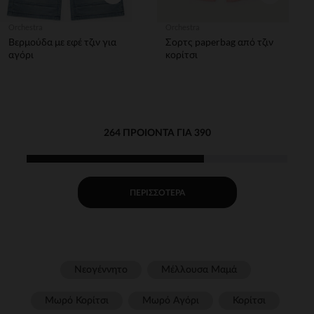
Orchestra
Orchestra
Βερμούδα με εφέ τζιν για
Σορτς paperbag από τζιν
αγόρι
κορίτσι
264 ΠΡΟΙΌΝΤΑ ΓΙΑ 390
ΠΕΡΙΣΣΌΤΕΡΑ
Νεογέννητο
Μέλλουσα Μαμά
Μωρό Κορίτσι
Μωρό Αγόρι
Κορίτσι