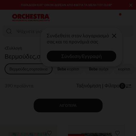
×
SALES & PROMOS: ΈΩΣ -70% ΜΊΑ ΕΠΙΛΟΓΉ ΤΗΣ ΣΥΛΛΟΓΉΣ ΜΌΔΑΣ
ΚΑΙ ΒΡΕΦΑΝΆΠΤΥΞΗΣ​​
Συνδεθείτε στον λογαριασμό
σας και τα προνόμιά σας
Συλλογή
Βερμούδες,σορτσάκια
Σύνδεση/Εγγραφή
Βερμούδες,σορτσάκια
Bebe κορίτσι
Bebe αγόρι​
κορίτσι
390 προϊόντα
Ταξινόμηση | Φίλτρο
0
ΛΙΓΌΤΕΡΑ