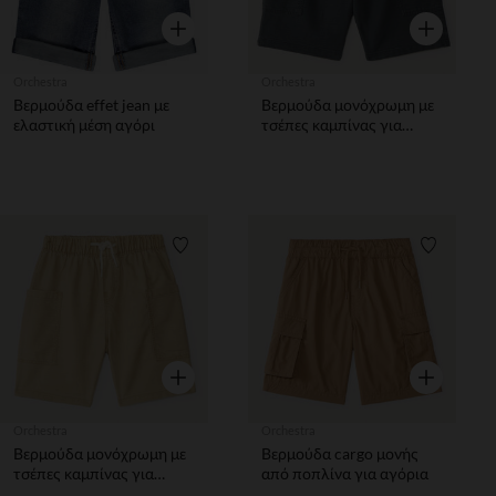
Γρήγορη επισκόπηση
Γρήγορη επ
Orchestra
Orchestra
Βερμούδα effet jean με
Βερμούδα μονόχρωμη με
ελαστική μέση αγόρι
τσέπες καμπίνας για
αγόρια
Λίστα προτιμήσεων
Λίστα π
Γρήγορη επισκόπηση
Γρήγορη επ
Orchestra
Orchestra
Βερμούδα μονόχρωμη με
Βερμούδα cargo μονής
τσέπες καμπίνας για
από ποπλίνα για αγόρια
αγόρια