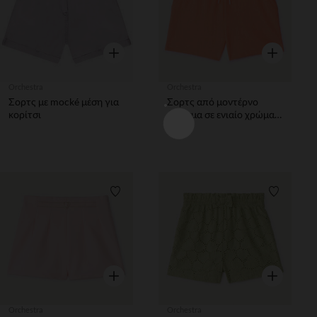
Γρήγορη επισκόπηση
Γρήγορη επ
Orchestra
Orchestra
Σορτς με mocké μέση για
Σορτς από μοντέρνο
κορίτσι
ύφασμα σε ενιαίο χρώμα
κορίτσι
Λίστα προτιμήσεων
Λίστα π
Γρήγορη επισκόπηση
Γρήγορη επ
Orchestra
Orchestra