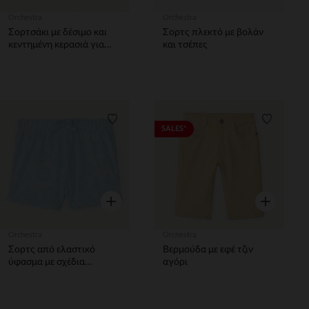
Orchestra
Orchestra
Σορτσάκι με δέσιμο και
Σορτς πλεκτό με βολάν
κεντημένη κερασιά για
και τσέπες
μωρό κορίτσι
Λίστα προτιμήσεων
Λίστα π
SALES*
Γρήγορη επισκόπηση
Γρήγορη επ
Orchestra
Orchestra
Σορτς από ελαστικό
Βερμούδα με εφέ τζιν
ύφασμα με σχέδια
αγόρι
φαντασίας σε ανάγλυφη
μορφή κορίτσι μωρό.