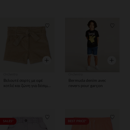
Λίστα προτιμήσεων
Λίστα π
Γρήγορη επισκόπηση
Γρήγορη επ
Orchestra
Orchestra
Βελουτέ σορτς με εφέ
Bermuda denim avec
κοτλέ και ζώνη για δέσιμο
revers pour garçon
κορίτσι
Λίστα προτιμήσεων
Λίστα π
SALES*
BEST PRICE*