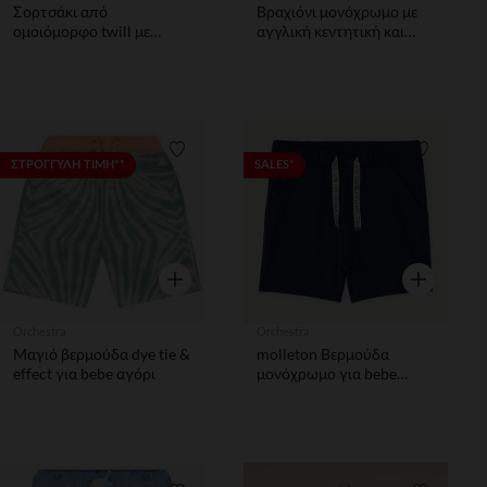
Σορτσάκι από
Βραχιόνι μονόχρωμο με
ομοιόμορφο twill με
αγγλική κεντητική και
ύφασμα ζώνης κορίτσι
φούξια κορδέλα κορίτσι
μωρού.
Λίστα προτιμήσεων
Λίστα π
ΣΤΡΟΓΓΥΛΗ ΤΙΜΗ**
SALES*
Γρήγορη επισκόπηση
Γρήγορη επ
Orchestra
Orchestra
Μαγιό βερμούδα dye tie &
molleton Βερμούδα
effect για bebe αγόρι
μονόχρωμο για bebe
αγόρι