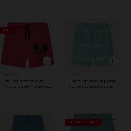
Λίστα προτιμήσεων
Λίστα π
SALES*
Γρήγορη επισκόπηση
Γρήγορη επ
Orchestra
Orchestra
Βερμούδα από πλεκτό
Σορτς από πλέγμα με εφέ
Mickey Disney για μωρό
tie and dye αγόρι μωρού
αγόρι
Λίστα προτιμήσεων
Λίστα π
ΣΤΡΟΓΓΥΛΗ ΤΙΜΗ**