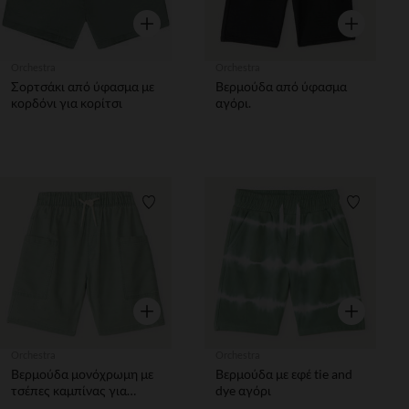
Γρήγορη επισκόπηση
Γρήγορη επ
Orchestra
Orchestra
Σορτσάκι από ύφασμα με
Βερμούδα από ύφασμα
κορδόνι για κορίτσι
αγόρι.
Λίστα προτιμήσεων
Λίστα π
Γρήγορη επισκόπηση
Γρήγορη επ
Orchestra
Orchestra
Βερμούδα μονόχρωμη με
Βερμούδα με εφέ tie and
τσέπες καμπίνας για
dye αγόρι
αγόρια