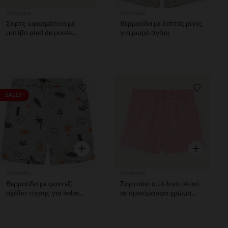
Orchestra
Orchestra
Σορτς υφασμάτινο με
Βερμούδα με λεπτές ρίγες
μοτίβο pied de poule
για μωρό αγόρι
κορίτσι
Λίστα προτιμήσεων
Λίστα π
SALES*
Γρήγορη επισκόπηση
Γρήγορη επ
Orchestra
Orchestra
Βερμούδα με φαντεζί
Σορτσάκι από λινό υλικό
σχέδιο τίγρης για bebe
σε ομοιόμορφο χρώμα
αγόρι
κορίτσι μωρό