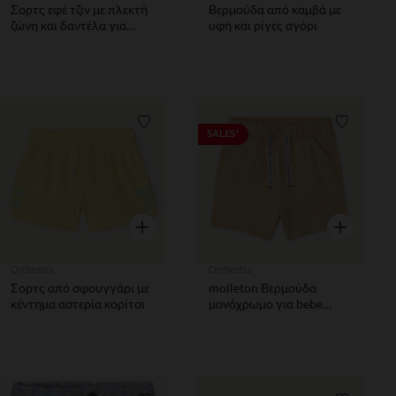
Σορτς εφέ τζιν με πλεκτή
Βερμούδα από καμβά με
ζώνη και δαντέλα για
υφή και ρίγες αγόρι
κορίτσι
Λίστα προτιμήσεων
Λίστα π
SALES*
Γρήγορη επισκόπηση
Γρήγορη επ
Orchestra
Orchestra
Σορτς από σφουγγάρι με
molleton Βερμούδα
κέντημα αστερία κορίτσι
μονόχρωμο για bebe
αγόρι