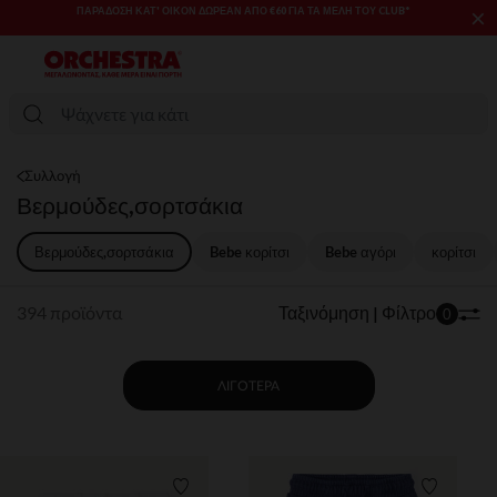
×
SALES & PROMOS: ΈΩΣ -70% ΜΊΑ ΕΠΙΛΟΓΉ ΤΗΣ ΣΥΛΛΟΓΉΣ ΜΌΔΑΣ
ΚΑΙ ΒΡΕΦΑΝΆΠΤΥΞΗΣ​​
Συλλογή
Βερμούδες,σορτσάκια
Βερμούδες,σορτσάκια
Bebe κορίτσι
Bebe αγόρι​
κορίτσι
394 προϊόντα
Ταξινόμηση | Φίλτρο
0
ΛΙΓΌΤΕΡΑ