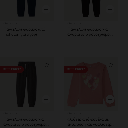
Γρήγορη επισκόπηση
Γρήγορη επ
Orchestra
Orchestra
Παντελόνι φόρμας από
Παντελόνι φόρμας για
molleton για αγόρι
αγόρια από μονόχρωμο
φλις
Λίστα προτιμήσεων
Λίστα π
BEST PRICE*
BEST PRICE*
Γρήγορη επισκόπηση
Γρήγορη επ
Orchestra
Orchestra
Παντελόνι φόρμας για
Φούτερ από φανέλα με
αγόρια από μονόχρωμο
εκτύπωση και γυαλιστερή