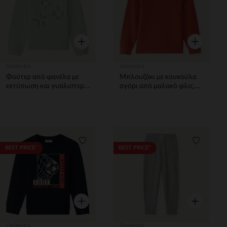
Γρήγορη επισκόπηση
Γρήγορη επ
Orchestra
Orchestra
Φούτερ από φανέλα με
Μπλουζάκι με κουκούλα
εκτύπωση και γυαλιστερή
αγόρι από μαλακό φλις,
λεπτομέρεια κορίτσι
μονόχρωμο
Λίστα προτιμήσεων
Λίστα π
BEST PRICE*
BEST PRICE*
Γρήγορη επισκόπηση
Γρήγορη επ
Orchestra
Orchestra