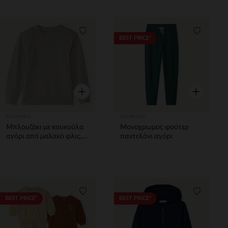
Λίστα προτιμήσεων
Λίστα π
BEST PRICE*
Γρήγορη επισκόπηση
Γρήγορη επ
Orchestra
Orchestra
Μπλουζάκι με κουκούλα
Μονοχρωμος φούτερ
αγόρι από μαλακό φλις,
παντελόνι αγόρι
μονόχρωμο
Λίστα προτιμήσεων
Λίστα π
BEST PRICE*
BEST PRICE*