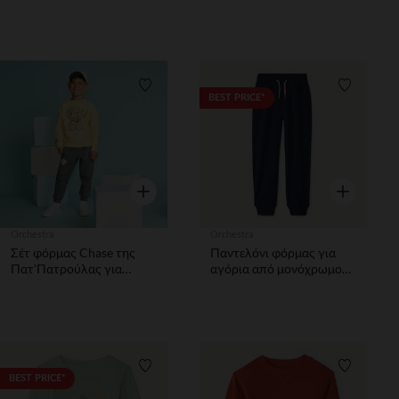
φλις
λεπτομέρεια κορίτσι
Λίστα προτιμήσεων
Λίστα π
BEST PRICE*
Γρήγορη επισκόπηση
Γρήγορη επ
Orchestra
Orchestra
Σέτ φόρμας Chase της
Παντελόνι φόρμας για
Πατ'Πατρούλας για
αγόρια από μονόχρωμο
αγόρια
φλις
Λίστα προτιμήσεων
Λίστα π
BEST PRICE*