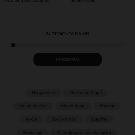
εκτύπωση δεινόσαυρου
χωρίς σχέδιο
αγόρι μωρού
24 ΠΡΟΙΌΝΤΑ ΓΙΑ 689
ΠΕΡΙΣΣΌΤΕΡΑ
Νεογέννητο
Μέλλουσα Μαμά
Μωρό Κορίτσι
Μωρό Αγόρι
Κορίτσι
Αγόρι
Βρεφικα ειδη
Δωμάτιο
Prémaman
Οι συμβουλές της Orchestra​