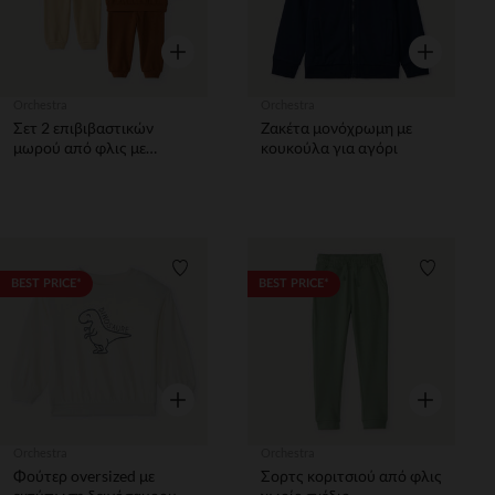
Γρήγορη επισκόπηση
Γρήγορη επ
Orchestra
Orchestra
Σετ 2 επιβιβαστικών
Ζακέτα μονόχρωμη με
μωρού από φλις με
κουκούλα για αγόρι
κέντημα αρκουδάκι
Λίστα προτιμήσεων
Λίστα π
BEST PRICE*
BEST PRICE*
Γρήγορη επισκόπηση
Γρήγορη επ
Orchestra
Orchestra
Φούτερ oversized με
Σορτς κοριτσιού από φλις