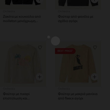
Orchestra
Orchestra
Ζακέτα με κουκούλα από
Φούτερ από φανέλα με
molleton μονόχρωμη
σχέδιο αγόρι
αγόρι
Λίστα προτιμήσεων
Λίστα π
BEST PRICE*
Γρήγορη επισκόπηση
Γρήγορη επ
Orchestra
Orchestra
Φούτερ με πικαρί
Φούτερ με μακριά μανίκια
επιστύλωση και
από fleece αγόρι
φανταστικό τύπωμα για
αγόρια