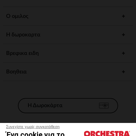
Ο ομιλος
Η δωροκαρτα
Βρεφικα ειδη
Βοηθεια
Η Δωροκάρτα
Συνεχίστε χωρίς συγκατάθεση
Ένα cookie για το