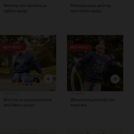
Φούτερ από φανέλα με
Μονοχρωμος φούτερ
σχέδιο αγόρι
παντελόνι αγόρι
Λίστα προτιμήσεων
Λίστα π
BEST PRICE*
BEST PRICE*
Γρήγορη επισκόπηση
Γρήγορη επ
Orchestra
Orchestra
Φούτερ με μακριά μανίκια
Φανελένια μπλούζα για
από fleece αγόρι
κορίτσια