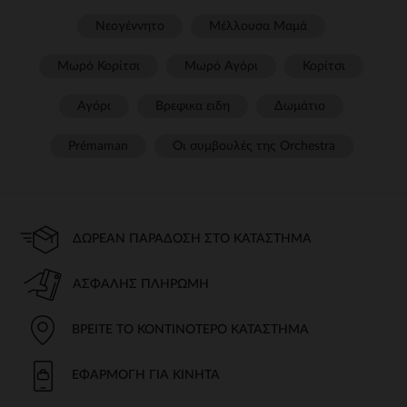
Νεογέννητο
Μέλλουσα Μαμά
Μωρό Κορίτσι
Μωρό Αγόρι
Κορίτσι
Αγόρι
Βρεφικα ειδη
Δωμάτιο
Prémaman
Οι συμβουλές της Orchestra​
ΔΩΡΕΆΝ ΠΑΡΆΔΟΣΗ ΣΤΟ ΚΑΤΆΣΤΗΜΑ
ΑΣΦΑΛΉΣ ΠΛΗΡΩΜΉ
ΒΡΕΊΤΕ ΤΟ ΚΟΝΤΙΝΌΤΕΡΟ ΚΑΤΆΣΤΗΜΑ
ΕΦΑΡΜΟΓΉ ΓΙΑ ΚΙΝΗΤΆ