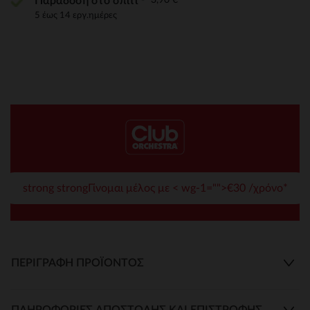
Παράδοση στο σπίτι
5 έως 14 εργ.ημέρες
strong strongΓίνομαι μέλος με < wg-1="">€30 /χρόνο*
ΠΕΡΙΓΡΑΦΉ ΠΡΟΪΌΝΤΟΣ
ΠΛΗΡΟΦΟΡΊΕΣ ΑΠΟΣΤΟΛΉΣ ΚΑΙ ΕΠΙΣΤΡΟΦΉΣ