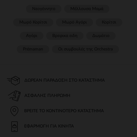
Νεογέννητο
Μέλλουσα Μαμά
Μωρό Κορίτσι
Μωρό Αγόρι
Κορίτσι
Αγόρι
Βρεφικα ειδη
Δωμάτιο
Prémaman
Οι συμβουλές της Orchestra​
ΔΩΡΕΆΝ ΠΑΡΆΔΟΣΗ ΣΤΟ ΚΑΤΆΣΤΗΜΑ
ΑΣΦΑΛΉΣ ΠΛΗΡΩΜΉ
ΒΡΕΊΤΕ ΤΟ ΚΟΝΤΙΝΌΤΕΡΟ ΚΑΤΆΣΤΗΜΑ
ΕΦΑΡΜΟΓΉ ΓΙΑ ΚΙΝΗΤΆ