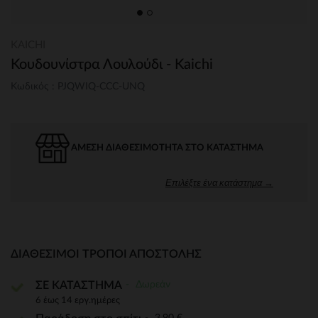
KAICHI
Κουδουνίστρα Λουλούδι - Kaichi
Κωδικός : PJQWIQ-CCC-UNQ
ΆΜΕΣΗ ΔΙΑΘΕΣΙΜΌΤΗΤΑ ΣΤΟ ΚΑΤΆΣΤΗΜΑ
Επιλέξτε ένα κατάστημα →
ΔΙΑΘΈΣΙΜΟΙ ΤΡΌΠΟΙ ΑΠΟΣΤΟΛΉΣ
Δωρεάν
ΣΕ ΚΑΤΑΣΤΗΜΑ
6 έως 14 εργ.ημέρες
3,90 €