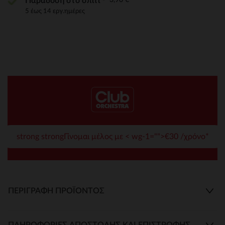
Παράδοση στο σπίτι
5 έως 14 εργ.ημέρες
strong strongΓίνομαι μέλος με < wg-1="">€30 /χρόνο*
ΠΕΡΙΓΡΑΦΉ ΠΡΟΪΌΝΤΟΣ
ΠΛΗΡΟΦΟΡΊΕΣ ΑΠΟΣΤΟΛΉΣ ΚΑΙ ΕΠΙΣΤΡΟΦΉΣ