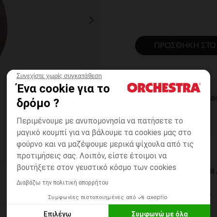
ΠΡΟΣΘΉΚΗ ΣΤΟ
Συνεχίστε χωρίς συγκατάθεση
Ένα cookie για το
ΆΜΕΣΗ ΔΙΑΘ
δρόμο ?
Περιμένουμε με ανυπομονησία να πατήσετε το
μαγικό κουμπί για να βάλουμε τα cookies μας στο
φούρνο και να μαζέψουμε μερικά ψίχουλα από τις
προτιμήσεις σας. Λοιπόν, είστε έτοιμοι να
βουτήξετε στον γευστικό κόσμο των cookies
ΔΙΑΘΈΣΙΜΟΙ ΤΡΌΠΟ
Διαβάζω την πολιτική απορρήτου
ΣΕ ΚΑΤΑΣΤΗΜΑ
Συμφωνίες πιστοποιημένες από
6 έως 14 εργ.ημέρες
Επιλέγω
Συμφωνώ με όλα