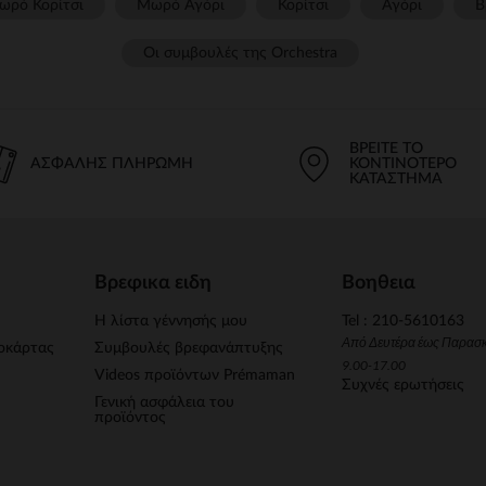
ωρό Κορίτσι
Μωρό Αγόρι
Κορίτσι
Αγόρι
Β
Οι συμβουλές της Orchestra​
ΒΡΕΊΤΕ ΤΟ
ΑΣΦΑΛΉΣ ΠΛΗΡΩΜΉ
ΚΟΝΤΙΝΌΤΕΡΟ
ΚΑΤΆΣΤΗΜΑ
Βρεφικα ειδη
Βοηθεια
Η λίστα γέννησής μου
Tel : 210-5610163
Από Δευτέρα έως Παρασ
οκάρτας
Συμβουλές βρεφανάπτυξης
9.00-17.00
Videos προϊόντων Prémaman
Συχνές ερωτήσεις
Γενική ασφάλεια του
προϊόντος