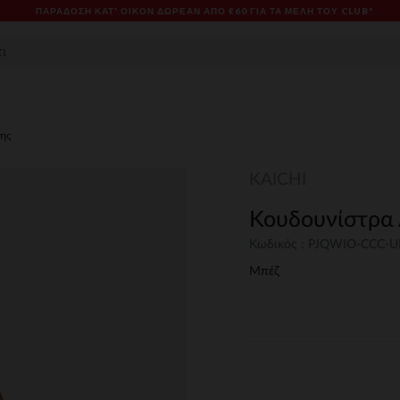
ΠΑΡΆΔΟΣΗ ΚΑΤ' ΟΊΚΟΝ ΔΩΡΕΑΝ ΑΠΌ €60 ΓΙΑ ΤΑ ΜΈΛΗ ΤΟΥ CLUB*
σης
KAICHI
Κουδουνίστρα 
Κωδικός : PJQWIO-CCC-
Μπέζ