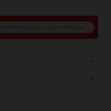
γές σας
ετε και να διαχειρίζεστε τις ρυθμίσεις απορρήτου, διασφαλίζο
g strongΓίνομαι μέλος με < wg-1="">€30 /χρόνο*