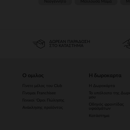
Νεογέννητο
Μέλλουσα Μαμά
Μ
ΔΩΡΕΆΝ ΠΑΡΆΔΟΣΗ
ΣΤΟ ΚΑΤΆΣΤΗΜΑ
Ο ομιλος
Η δωροκαρτα
Γίνετε μέλος του Club
Η Δωροκάρτα
Γίνομαι Franchisee
Το υπόλοιπο της Δωρ
μου
Γενικοί 'Οροι Πώλησης
Οδηγός φροντίδας
Ανάκλησης προϊόντος
υφασμάτων
Κατάστημα