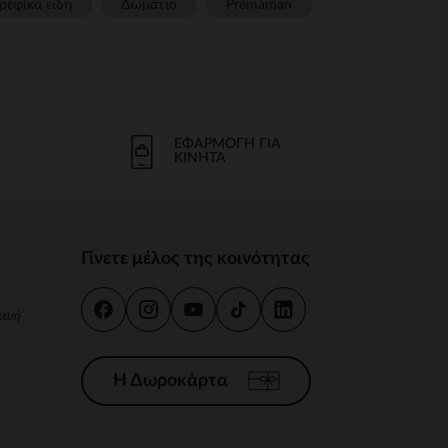
ρεφικα ειδη
Δωμάτιο
Prémaman
ΕΦΑΡΜΟΓΉ ΓΙΑ
ΚΙΝΗΤΆ
Γίνετε μέλος της κοινότητας
κευή
Η Δωροκάρτα