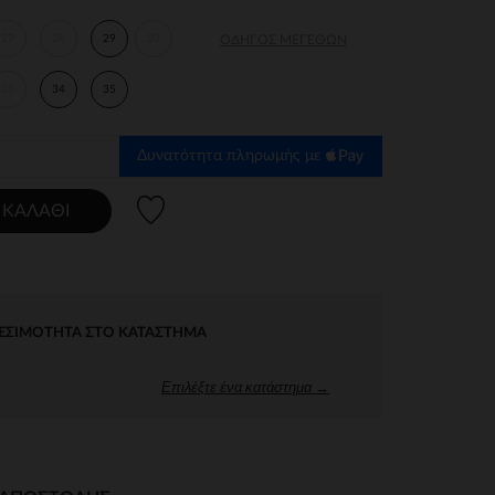
27
28
29
30
ΟΔΗΓΌΣ ΜΕΓΕΘΏΝ
33
34
35
Δυνατότητα πληρωμής με
Λίστα προτιμήσεων
 ΚΑΛΆΘΙ
ΕΣΙΜΌΤΗΤΑ ΣΤΟ ΚΑΤΆΣΤΗΜΑ
Επιλέξτε ένα κατάστημα →