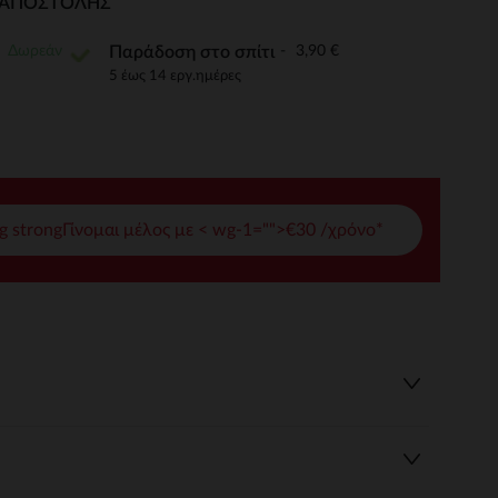
Ι ΑΠΟΣΤΟΛΉΣ
γές σας
Δωρεάν
3,90 €
Παράδοση στο σπίτι
ι να διαχειριστείτε τις ρυθμίσεις απορρήτου, εξασφαλίζοντας 
5 έως 14 εργ.ημέρες
g strongΓίνομαι μέλος με < wg-1="">€30 /χρόνο*