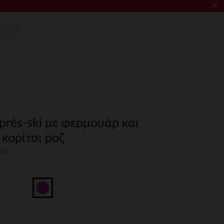
×
rès-ski με φερμουάρ και
κορίτσι ροζ
P24