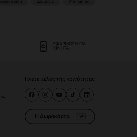
ρεφικα ειδη
Δωμάτιο
Prémaman
ΕΦΑΡΜΟΓΉ ΓΙΑ
ΚΙΝΗΤΆ
Γίνετε μέλος της κοινότητας
κευή
Η Δωροκάρτα