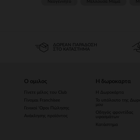
Νεογέννητο
Μέλλουσα Μαμά
Μ
ΔΩΡΕΆΝ ΠΑΡΆΔΟΣΗ
ΣΤΟ ΚΑΤΆΣΤΗΜΑ
Ο ομιλος
Η δωροκαρτα
Γίνετε μέλος του Club
Η Δωροκάρτα
Γίνομαι Franchisee
Το υπόλοιπο της Δωρ
μου
Γενικοί 'Οροι Πώλησης
Οδηγός φροντίδας
Ανάκλησης προϊόντος
υφασμάτων
Κατάστημα