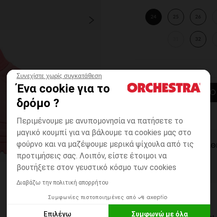
24
25
26
31
32
Συνεχίστε χωρίς συγκατάθεση
Ένα cookie για το
ΠΡΟΣΘΉΚΗ ΣΤΟ
δρόμο ?
Περιμένουμε με ανυπομονησία να πατήσετε το
μαγικό κουμπί για να βάλουμε τα cookies μας στο
φούρνο και να μαζέψουμε μερικά ψίχουλα από τις
ΆΜΕΣΗ ΔΙΑΘ
προτιμήσεις σας. Λοιπόν, είστε έτοιμοι να
βουτήξετε στον γευστικό κόσμο των cookies
Διαβάζω την πολιτική απορρήτου
Συμφωνίες πιστοποιημένες από
Επιλέγω
Συμφωνώ με όλα