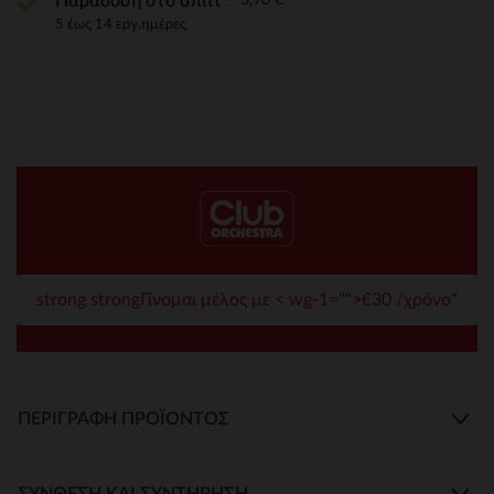
Παράδοση στο σπίτι
5 έως 14 εργ.ημέρες
strong strongΓίνομαι μέλος με < wg-1="">€30 /χρόνο*
ΠΕΡΙΓΡΑΦΉ ΠΡΟΪΌΝΤΟΣ
ΣΎΝΘΕΣΗ ΚΑΙ ΣΥΝΤΉΡΗΣΗ