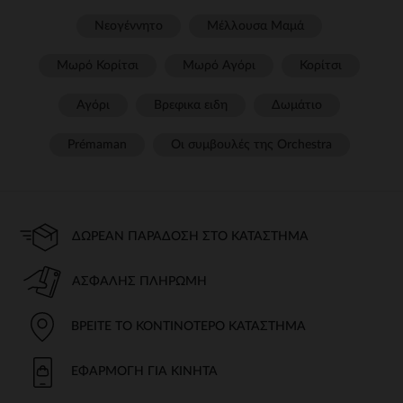
Νεογέννητο
Μέλλουσα Μαμά
Μωρό Κορίτσι
Μωρό Αγόρι
Κορίτσι
Αγόρι
Βρεφικα ειδη
Δωμάτιο
Prémaman
Οι συμβουλές της Orchestra​
ΔΩΡΕΆΝ ΠΑΡΆΔΟΣΗ ΣΤΟ ΚΑΤΆΣΤΗΜΑ
ΑΣΦΑΛΉΣ ΠΛΗΡΩΜΉ
ΒΡΕΊΤΕ ΤΟ ΚΟΝΤΙΝΌΤΕΡΟ ΚΑΤΆΣΤΗΜΑ
ΕΦΑΡΜΟΓΉ ΓΙΑ ΚΙΝΗΤΆ