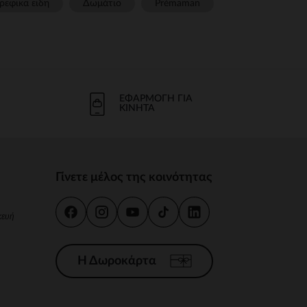
ρεφικα ειδη
Δωμάτιο
Prémaman
ΕΦΑΡΜΟΓΉ ΓΙΑ
ΚΙΝΗΤΆ
Γίνετε μέλος της κοινότητας
κευή
Η Δωροκάρτα