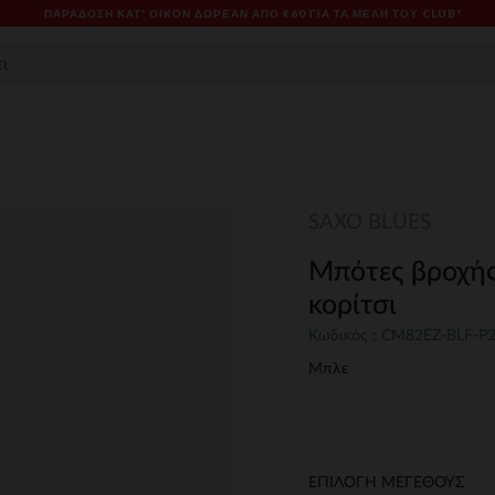
ΠΑΡΆΔΟΣΗ ΚΑΤ' ΟΊΚΟΝ ΔΩΡΕΑΝ ΑΠΌ €60 ΓΙΑ ΤΑ ΜΈΛΗ ΤΟΥ CLUB*
SAXO BLUES
Μπότες βροχής
κορίτσι
Κωδικός : CM82EZ-BLF-P
Μπλε
ΕΠΙΛΟΓΗ ΜΕΓΕΘΟΥΣ