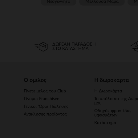
Νεογέννητο
Μέλλουσα Μαμά
Μ
ΔΩΡΕΆΝ ΠΑΡΆΔΟΣΗ
ΣΤΟ ΚΑΤΆΣΤΗΜΑ
Ο ομιλος
Η δωροκαρτα
Γίνετε μέλος του Club
Η Δωροκάρτα
Γίνομαι Franchisee
Το υπόλοιπο της Δωρ
μου
Γενικοί 'Οροι Πώλησης
Οδηγός φροντίδας
Ανάκλησης προϊόντος
υφασμάτων
Κατάστημα