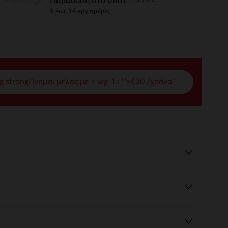
Παράδοση στο σπίτι
5 έως 14 εργ.ημέρες
γές σας
ι να διαχειριστείτε τις ρυθμίσεις απορρήτου, εξασφαλίζοντας 
g strongΓίνομαι μέλος με < wg-1="">€30 /χρόνο*