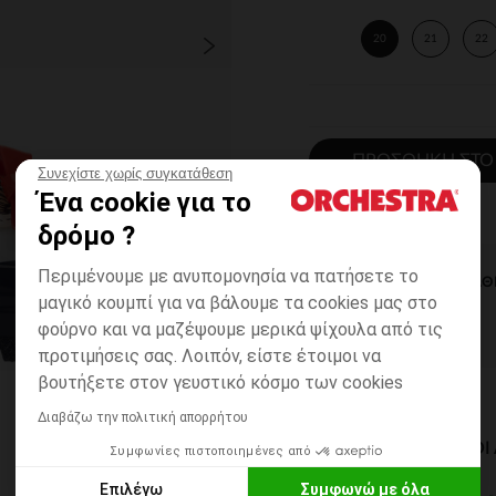
20
21
22
ΠΡΟΣΘΉΚΗ ΣΤΟ
Συνεχίστε χωρίς συγκατάθεση
Ένα cookie για το
δρόμο ?
Περιμένουμε με ανυπομονησία να πατήσετε το
ΆΜΕΣΗ ΔΙΑΘ
μαγικό κουμπί για να βάλουμε τα cookies μας στο
φούρνο και να μαζέψουμε μερικά ψίχουλα από τις
προτιμήσεις σας. Λοιπόν, είστε έτοιμοι να
βουτήξετε στον γευστικό κόσμο των cookies
Διαβάζω την πολιτική απορρήτου
ΔΙΑΘΈΣΙΜΟΙ ΤΡΌΠΟ
Συμφωνίες πιστοποιημένες από
Επιλέγω
Συμφωνώ με όλα