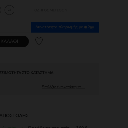
23
ΟΔΗΓΌΣ ΜΕΓΕΘΏΝ
Δυνατότητα πληρωμής με
Λίστα προτιμήσεων
 ΚΑΛΆΘΙ
ΕΣΙΜΌΤΗΤΑ ΣΤΟ ΚΑΤΆΣΤΗΜΑ
Επιλέξτε ένα κατάστημα →
Ι ΑΠΟΣΤΟΛΉΣ
Δωρεάν
3,90 €