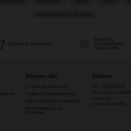
ωρό Κορίτσι
Μωρό Αγόρι
Κορίτσι
Αγόρι
Β
Οι συμβουλές της Orchestra​
ΒΡΕΊΤΕ ΤΟ
ΑΣΦΑΛΉΣ ΠΛΗΡΩΜΉ
ΚΟΝΤΙΝΌΤΕΡΟ
ΚΑΤΆΣΤΗΜΑ
Βρεφικα ειδη
Βοηθεια
Η λίστα γέννησής μου
Tel : 210-5610163
Από Δευτέρα έως Παρασ
οκάρτας
Συμβουλές βρεφανάπτυξης
9.00-17.00
Videos προϊόντων Prémaman
Συχνές ερωτήσεις
Γενική ασφάλεια του
προϊόντος