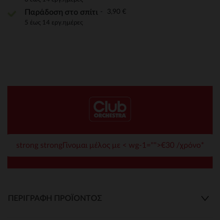
3,90 €
Παράδοση στο σπίτι
5 έως 14 εργ.ημέρες
strong strongΓίνομαι μέλος με < wg-1="">€30 /χρόνο*
ΠΕΡΙΓΡΑΦΉ ΠΡΟΪΌΝΤΟΣ