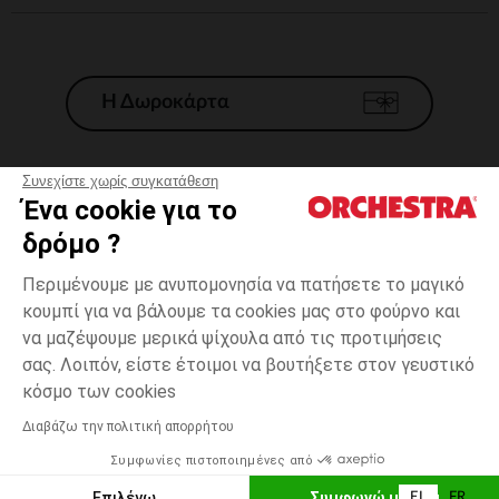
Η Δωροκάρτα
Συνεχίστε χωρίς συγκατάθεση
Ένα cookie για το
Γενικοί 'Οροι Πώλησης
δρόμο ?
Νομικοί Όροι
*Εμπορικες προσφορες
Περιμένουμε με ανυπομονησία να πατήσετε το μαγικό
κουμπί για να βάλουμε τα cookies μας στο φούρνο και
Προσωπικά δεδομένα
να μαζέψουμε μερικά ψίχουλα από τις προτιμήσεις
Διαχείρηση των cookies
σας. Λοιπόν, είστε έτοιμοι να βουτήξετε στον γευστικό
Προσβασιμότητα: μη συμμορφούμενη
3
Λευκό
Λευκό
χρονών
κόσμο των cookies
H Orchestra συμμετέχει στον κωδικά δεοντολογίας και στο σύστημα
μεσολάβησης της Γαλλικής Ομοσπονδίας Ηλεκτρονικού Εμπορίου.
Διαβάζω την πολιτική απορρήτου
Δυνατότητα πληρωμής με
Συμφωνίες πιστοποιημένες από
Ελλάδα
Λίστα 
ΠΡΟΣΘΉΚΗ ΣΤΟ ΚΑΛΆΘΙ
Επιλέγω
Συμφωνώ με όλα
EL
FR