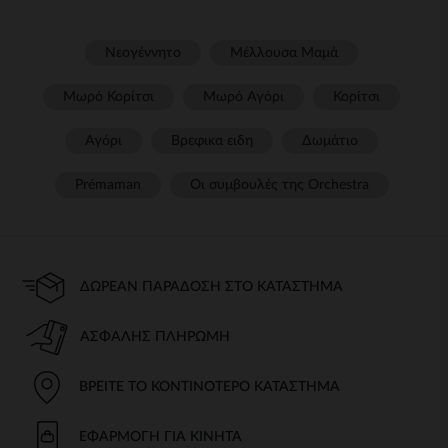
Νεογέννητο
Μέλλουσα Μαμά
Μωρό Κορίτσι
Μωρό Αγόρι
Κορίτσι
Αγόρι
Βρεφικα ειδη
Δωμάτιο
Prémaman
Οι συμβουλές της Orchestra​
ΔΩΡΕΆΝ ΠΑΡΆΔΟΣΗ ΣΤΟ ΚΑΤΆΣΤΗΜΑ
ΑΣΦΑΛΉΣ ΠΛΗΡΩΜΉ
ΒΡΕΊΤΕ ΤΟ ΚΟΝΤΙΝΌΤΕΡΟ ΚΑΤΆΣΤΗΜΑ
ΕΦΑΡΜΟΓΉ ΓΙΑ ΚΙΝΗΤΆ