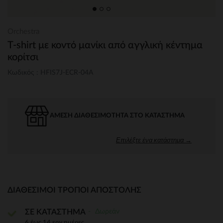
Orchestra
T-shirt με κοντό μανίκι από αγγλική κέντημα
κορίτσι
Κωδικός : HFIS7J-ECR-04A
ΆΜΕΣΗ ΔΙΑΘΕΣΙΜΌΤΗΤΑ ΣΤΟ ΚΑΤΆΣΤΗΜΑ
Επιλέξτε ένα κατάστημα →
ΔΙΑΘΈΣΙΜΟΙ ΤΡΌΠΟΙ ΑΠΟΣΤΟΛΉΣ
Δωρεάν
ΣΕ ΚΑΤΑΣΤΗΜΑ
6 έως 14 εργ.ημέρες