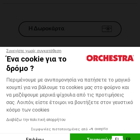
Η Δωροκάρτα
Συνεχίστε χωρίς συγκατάθεση
Ένα cookie για το
Γενικοί 'Οροι Πώλησης
δρόμο ?
Νομικοί Όροι
*Εμπορικες προσφορες
Περιμένουμε με ανυπομονησία να πατήσετε το μαγικό
κουμπί για να βάλουμε τα cookies μας στο φούρνο και
Προσωπικά δεδομένα
να μαζέψουμε μερικά ψίχουλα από τις προτιμήσεις
Διαχείρηση των cookies
σας. Λοιπόν, είστε έτοιμοι να βουτήξετε στον γευστικό
Προσβασιμότητα: μη συμμορφούμενη
4
Εκρού
Εκρού
χρονών
κόσμο των cookies
H Orchestra συμμετέχει στον κωδικά δεοντολογίας και στο σύστημα
μεσολάβησης της Γαλλικής Ομοσπονδίας Ηλεκτρονικού Εμπορίου.
Διαβάζω την πολιτική απορρήτου
Δυνατότητα πληρωμής με
Συμφωνίες πιστοποιημένες από
Ελλάδα
Λίστα 
ΠΡΟΣΘΉΚΗ ΣΤΟ ΚΑΛΆΘΙ
Επιλέγω
Συμφωνώ με όλα
EL
FR