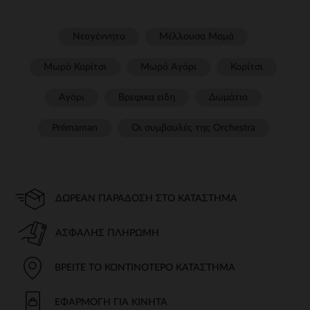
Νεογέννητο
Μέλλουσα Μαμά
Μωρό Κορίτσι
Μωρό Αγόρι
Κορίτσι
Αγόρι
Βρεφικα ειδη
Δωμάτιο
Prémaman
Οι συμβουλές της Orchestra​
ΔΩΡΕΆΝ ΠΑΡΆΔΟΣΗ ΣΤΟ ΚΑΤΆΣΤΗΜΑ
ΑΣΦΑΛΉΣ ΠΛΗΡΩΜΉ
ΒΡΕΊΤΕ ΤΟ ΚΟΝΤΙΝΌΤΕΡΟ ΚΑΤΆΣΤΗΜΑ
ΕΦΑΡΜΟΓΉ ΓΙΑ ΚΙΝΗΤΆ