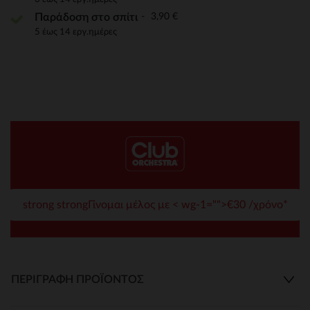
3,90 €
Παράδοση στο σπίτι
5 έως 14 εργ.ημέρες
strong strongΓίνομαι μέλος με < wg-1="">€30 /χρόνο*
ΠΕΡΙΓΡΑΦΉ ΠΡΟΪΌΝΤΟΣ