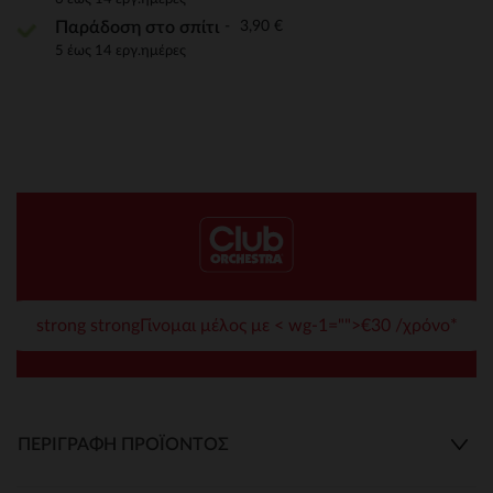
3,90 €
Παράδοση στο σπίτι
5 έως 14 εργ.ημέρες
strong strongΓίνομαι μέλος με < wg-1="">€30 /χρόνο*
ΠΕΡΙΓΡΑΦΉ ΠΡΟΪΌΝΤΟΣ