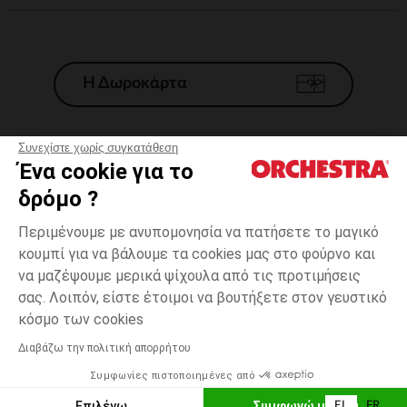
Η Δωροκάρτα
Συνεχίστε χωρίς συγκατάθεση
Ένα cookie για το
Γενικοί 'Οροι Πώλησης
δρόμο ?
Νομικοί Όροι
*Εμπορικες προσφορες
Περιμένουμε με ανυπομονησία να πατήσετε το μαγικό
κουμπί για να βάλουμε τα cookies μας στο φούρνο και
Προσωπικά δεδομένα
να μαζέψουμε μερικά ψίχουλα από τις προτιμήσεις
Διαχείρηση των cookies
σας. Λοιπόν, είστε έτοιμοι να βουτήξετε στον γευστικό
Προσβασιμότητα: μη συμμορφούμενη
14
Ροζ
Ροζ
χρονών
κόσμο των cookies
H Orchestra συμμετέχει στον κωδικά δεοντολογίας και στο σύστημα
μεσολάβησης της Γαλλικής Ομοσπονδίας Ηλεκτρονικού Εμπορίου.
Διαβάζω την πολιτική απορρήτου
Δυνατότητα πληρωμής με
Συμφωνίες πιστοποιημένες από
Ελλάδα
Λίστα 
ΠΡΟΣΘΉΚΗ ΣΤΟ ΚΑΛΆΘΙ
Επιλέγω
Συμφωνώ με όλα
EL
FR