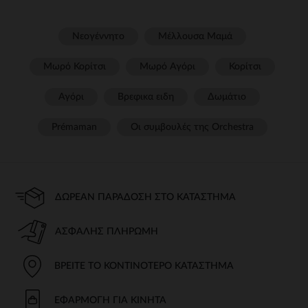
Νεογέννητο
Μέλλουσα Μαμά
Μωρό Κορίτσι
Μωρό Αγόρι
Κορίτσι
Αγόρι
Βρεφικα ειδη
Δωμάτιο
Prémaman
Οι συμβουλές της Orchestra​
ΔΩΡΕΆΝ ΠΑΡΆΔΟΣΗ ΣΤΟ ΚΑΤΆΣΤΗΜΑ
ΑΣΦΑΛΉΣ ΠΛΗΡΩΜΉ
ΒΡΕΊΤΕ ΤΟ ΚΟΝΤΙΝΌΤΕΡΟ ΚΑΤΆΣΤΗΜΑ
ΕΦΑΡΜΟΓΉ ΓΙΑ ΚΙΝΗΤΆ