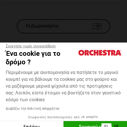
Η Δωροκάρτα
Συνεχίστε χωρίς συγκατάθεση
Ένα cookie για το
Γενικοί 'Οροι Πώλησης
δρόμο ?
Νομικοί Όροι
*Εμπορικες προσφορες
Περιμένουμε με ανυπομονησία να πατήσετε το μαγικό
κουμπί για να βάλουμε τα cookies μας στο φούρνο και
Προσωπικά δεδομένα
να μαζέψουμε μερικά ψίχουλα από τις προτιμήσεις
Διαχείρηση των cookies
σας. Λοιπόν, είστε έτοιμοι να βουτήξετε στον γευστικό
Προσβασιμότητα: μη συμμορφούμενη
4
Μαύρο
Μαύρο
χρονών
κόσμο των cookies
H Orchestra συμμετέχει στον κωδικά δεοντολογίας και στο σύστημα
μεσολάβησης της Γαλλικής Ομοσπονδίας Ηλεκτρονικού Εμπορίου.
Διαβάζω την πολιτική απορρήτου
Δυνατότητα πληρωμής με
Συμφωνίες πιστοποιημένες από
Ελλάδα
Λίστα 
ΠΡΟΣΘΉΚΗ ΣΤΟ ΚΑΛΆΘΙ
Επιλέγω
Συμφωνώ με όλα
EL
FR