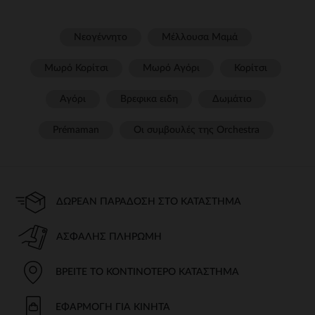
Νεογέννητο
Μέλλουσα Μαμά
Μωρό Κορίτσι
Μωρό Αγόρι
Κορίτσι
Αγόρι
Βρεφικα ειδη
Δωμάτιο
Prémaman
Οι συμβουλές της Orchestra​
ΔΩΡΕΆΝ ΠΑΡΆΔΟΣΗ ΣΤΟ ΚΑΤΆΣΤΗΜΑ
ΑΣΦΑΛΉΣ ΠΛΗΡΩΜΉ
ΒΡΕΊΤΕ ΤΟ ΚΟΝΤΙΝΌΤΕΡΟ ΚΑΤΆΣΤΗΜΑ
ΕΦΑΡΜΟΓΉ ΓΙΑ ΚΙΝΗΤΆ