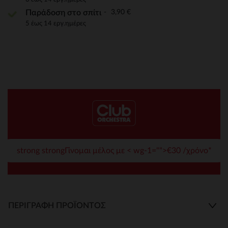
3,90 €
Παράδοση στο σπίτι
5 έως 14 εργ.ημέρες
strong strongΓίνομαι μέλος με < wg-1="">€30 /χρόνο*
ΠΕΡΙΓΡΑΦΉ ΠΡΟΪΌΝΤΟΣ