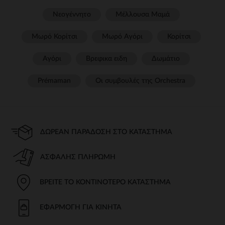
Νεογέννητο
Μέλλουσα Μαμά
Μωρό Κορίτσι
Μωρό Αγόρι
Κορίτσι
Αγόρι
Βρεφικα ειδη
Δωμάτιο
Prémaman
Οι συμβουλές της Orchestra​
ΔΩΡΕΆΝ ΠΑΡΆΔΟΣΗ ΣΤΟ ΚΑΤΆΣΤΗΜΑ
ΑΣΦΑΛΉΣ ΠΛΗΡΩΜΉ
ΒΡΕΊΤΕ ΤΟ ΚΟΝΤΙΝΌΤΕΡΟ ΚΑΤΆΣΤΗΜΑ
ΕΦΑΡΜΟΓΉ ΓΙΑ ΚΙΝΗΤΆ