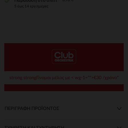
Παράδοση στο σπίτι
5 έως 14 εργ.ημέρες
strong strongΓίνομαι μέλος με < wg-1="">€30 /χρόνο*
ΠΕΡΙΓΡΑΦΉ ΠΡΟΪΌΝΤΟΣ
ΣΎΝΘΕΣΗ ΚΑΙ ΣΥΝΤΉΡΗΣΗ