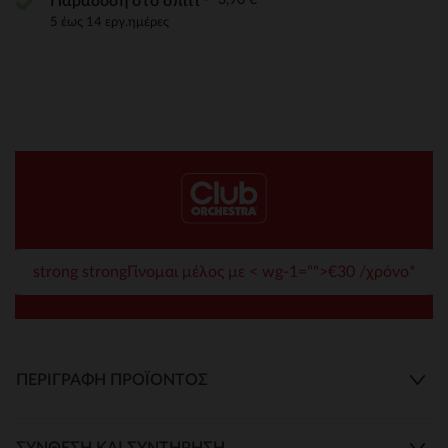
Παράδοση στο σπίτι
5 έως 14 εργ.ημέρες
strong strongΓίνομαι μέλος με < wg-1="">€30 /χρόνο*
ΠΕΡΙΓΡΑΦΉ ΠΡΟΪΌΝΤΟΣ
ΣΎΝΘΕΣΗ ΚΑΙ ΣΥΝΤΉΡΗΣΗ