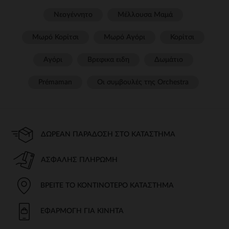
Νεογέννητο
Μέλλουσα Μαμά
Μωρό Κορίτσι
Μωρό Αγόρι
Κορίτσι
Αγόρι
Βρεφικα ειδη
Δωμάτιο
Prémaman
Οι συμβουλές της Orchestra​
ΔΩΡΕΆΝ ΠΑΡΆΔΟΣΗ ΣΤΟ ΚΑΤΆΣΤΗΜΑ
ΑΣΦΑΛΉΣ ΠΛΗΡΩΜΉ
ΒΡΕΊΤΕ ΤΟ ΚΟΝΤΙΝΌΤΕΡΟ ΚΑΤΆΣΤΗΜΑ
ΕΦΑΡΜΟΓΉ ΓΙΑ ΚΙΝΗΤΆ