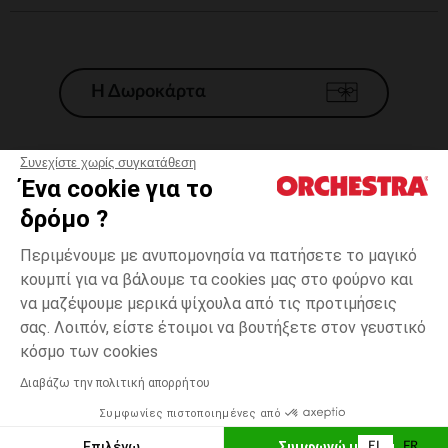
Η Δωροκάρτα
Συνεχίστε χωρίς συγκατάθεση
Ένα cookie για το
Γενικοί 'Οροι Πώλησης
δρόμο ?
Νομικοί Όροι
*Εμπορικες προσφορες
Περιμένουμε με ανυπομονησία να πατήσετε το μαγικό
κουμπί για να βάλουμε τα cookies μας στο φούρνο και
Προσωπικά δεδομένα
να μαζέψουμε μερικά ψίχουλα από τις προτιμήσεις
Διαχείρηση των cookies
σας. Λοιπόν, είστε έτοιμοι να βουτήξετε στον γευστικό
Προσβασιμότητα: μη συμμορφούμενη
3
Ροζ
Ροζ
χρονών
κόσμο των cookies
H Orchestra συμμετέχει στον κωδικά δεοντολογίας και στο σύστημα
μεσολάβησης της Γαλλικής Ομοσπονδίας Ηλεκτρονικού Εμπορίου.
Διαβάζω την πολιτική απορρήτου
Δυνατότητα πληρωμής με
Συμφωνίες πιστοποιημένες από
Ελλάδα
Λίστα 
ΠΡΟΣΘΉΚΗ ΣΤΟ ΚΑΛΆΘΙ
Επιλέγω
Συμφωνώ με όλα
EL
FR