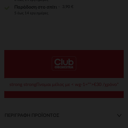
3,90 €
Παράδοση στο σπίτι
5 έως 14 εργ.ημέρες
strong strongΓίνομαι μέλος με < wg-1="">€30 /χρόνο*
ΠΕΡΙΓΡΑΦΉ ΠΡΟΪΌΝΤΟΣ