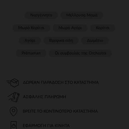
Νεογέννητο
Μέλλουσα Μαμά
Μωρό Κορίτσι
Μωρό Αγόρι
Κορίτσι
Αγόρι
Βρεφικα ειδη
Δωμάτιο
Prémaman
Οι συμβουλές της Orchestra​
ΔΩΡΕΆΝ ΠΑΡΆΔΟΣΗ ΣΤΟ ΚΑΤΆΣΤΗΜΑ
ΑΣΦΑΛΉΣ ΠΛΗΡΩΜΉ
ΒΡΕΊΤΕ ΤΟ ΚΟΝΤΙΝΌΤΕΡΟ ΚΑΤΆΣΤΗΜΑ
ΕΦΑΡΜΟΓΉ ΓΙΑ ΚΙΝΗΤΆ