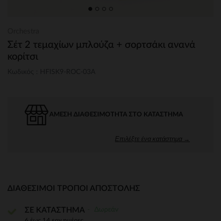
Orchestra
Σέτ 2 τεμαχίων μπλούζα + σορτσάκι ανανά
κορίτσι
Κωδικός : HFISK9-ROC-03A
ΆΜΕΣΗ ΔΙΑΘΕΣΙΜΌΤΗΤΑ ΣΤΟ ΚΑΤΆΣΤΗΜΑ
Επιλέξτε ένα κατάστημα →
ΔΙΑΘΈΣΙΜΟΙ ΤΡΌΠΟΙ ΑΠΟΣΤΟΛΉΣ
Δωρεάν
ΣΕ ΚΑΤΑΣΤΗΜΑ
6 έως 14 εργ.ημέρες