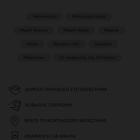
Νεογέννητο
Μέλλουσα Μαμά
Μωρό Κορίτσι
Μωρό Αγόρι
Κορίτσι
Αγόρι
Βρεφικα ειδη
Δωμάτιο
Prémaman
Οι συμβουλές της Orchestra​
ΔΩΡΕΆΝ ΠΑΡΆΔΟΣΗ ΣΤΟ ΚΑΤΆΣΤΗΜΑ
ΑΣΦΑΛΉΣ ΠΛΗΡΩΜΉ
ΒΡΕΊΤΕ ΤΟ ΚΟΝΤΙΝΌΤΕΡΟ ΚΑΤΆΣΤΗΜΑ
ΕΦΑΡΜΟΓΉ ΓΙΑ ΚΙΝΗΤΆ