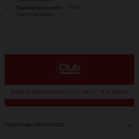
3,90 €
Παράδοση στο σπίτι
5 έως 14 εργ.ημέρες
strong strongΓίνομαι μέλος με < wg-1="">€30 /χρόνο*
ΠΕΡΙΓΡΑΦΉ ΠΡΟΪΌΝΤΟΣ