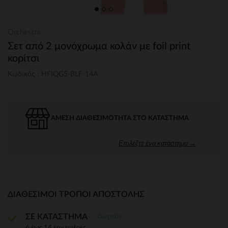
Orchestra
Σετ από 2 μονόχρωμα κολάν με foil print
κορίτσι
Κωδικός : HFIQG5-BLF-14A
ΆΜΕΣΗ ΔΙΑΘΕΣΙΜΌΤΗΤΑ ΣΤΟ ΚΑΤΆΣΤΗΜΑ
Επιλέξτε ένα κατάστημα →
ΔΙΑΘΈΣΙΜΟΙ ΤΡΌΠΟΙ ΑΠΟΣΤΟΛΉΣ
Δωρεάν
ΣΕ ΚΑΤΑΣΤΗΜΑ
6 έως 14 εργ.ημέρες