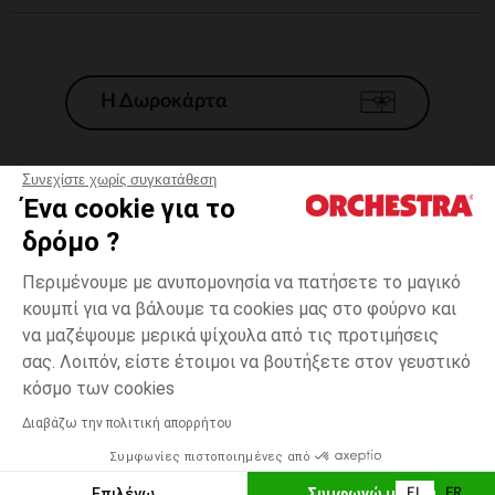
Η Δωροκάρτα
Συνεχίστε χωρίς συγκατάθεση
Ένα cookie για το
Γενικοί 'Οροι Πώλησης
δρόμο ?
Νομικοί Όροι
*Εμπορικες προσφορες
Περιμένουμε με ανυπομονησία να πατήσετε το μαγικό
κουμπί για να βάλουμε τα cookies μας στο φούρνο και
Προσωπικά δεδομένα
να μαζέψουμε μερικά ψίχουλα από τις προτιμήσεις
Διαχείρηση των cookies
σας. Λοιπόν, είστε έτοιμοι να βουτήξετε στον γευστικό
Προσβασιμότητα: μη συμμορφούμενη
14
Μπλε
Μπλε
χρονών
κόσμο των cookies
H Orchestra συμμετέχει στον κωδικά δεοντολογίας και στο σύστημα
μεσολάβησης της Γαλλικής Ομοσπονδίας Ηλεκτρονικού Εμπορίου.
Διαβάζω την πολιτική απορρήτου
Δυνατότητα πληρωμής με
Συμφωνίες πιστοποιημένες από
Ελλάδα
Λίστα 
ΠΡΟΣΘΉΚΗ ΣΤΟ ΚΑΛΆΘΙ
Επιλέγω
Συμφωνώ με όλα
EL
FR