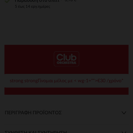
Παράδοση στο σπίτι
5 έως 14 εργ.ημέρες
strong strongΓίνομαι μέλος με < wg-1="">€30 /χρόνο*
ΠΕΡΙΓΡΑΦΉ ΠΡΟΪΌΝΤΟΣ
ΣΎΝΘΕΣΗ ΚΑΙ ΣΥΝΤΉΡΗΣΗ