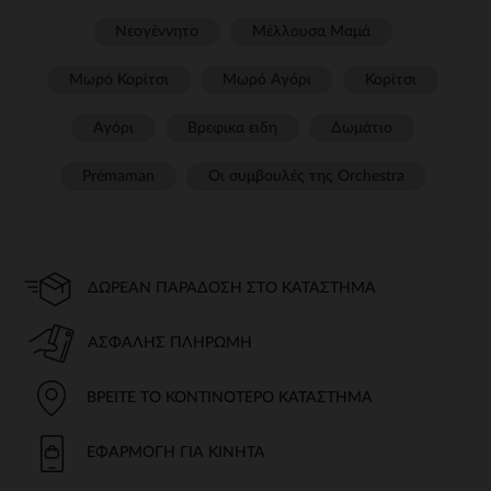
Νεογέννητο
Μέλλουσα Μαμά
Μωρό Κορίτσι
Μωρό Αγόρι
Κορίτσι
Αγόρι
Βρεφικα ειδη
Δωμάτιο
Prémaman
Οι συμβουλές της Orchestra​
ΔΩΡΕΆΝ ΠΑΡΆΔΟΣΗ ΣΤΟ ΚΑΤΆΣΤΗΜΑ
ΑΣΦΑΛΉΣ ΠΛΗΡΩΜΉ
ΒΡΕΊΤΕ ΤΟ ΚΟΝΤΙΝΌΤΕΡΟ ΚΑΤΆΣΤΗΜΑ
ΕΦΑΡΜΟΓΉ ΓΙΑ ΚΙΝΗΤΆ