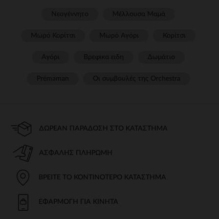
Νεογέννητο
Μέλλουσα Μαμά
Μωρό Κορίτσι
Μωρό Αγόρι
Κορίτσι
Αγόρι
Βρεφικα ειδη
Δωμάτιο
Prémaman
Οι συμβουλές της Orchestra​
ΔΩΡΕΆΝ ΠΑΡΆΔΟΣΗ ΣΤΟ ΚΑΤΆΣΤΗΜΑ
ΑΣΦΑΛΉΣ ΠΛΗΡΩΜΉ
ΒΡΕΊΤΕ ΤΟ ΚΟΝΤΙΝΌΤΕΡΟ ΚΑΤΆΣΤΗΜΑ
ΕΦΑΡΜΟΓΉ ΓΙΑ ΚΙΝΗΤΆ