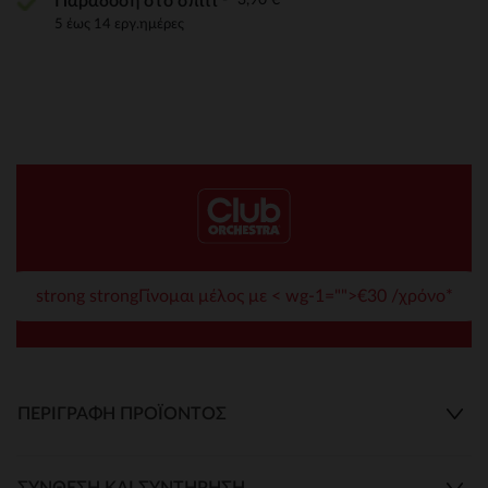
Παράδοση στο σπίτι
5 έως 14 εργ.ημέρες
strong strongΓίνομαι μέλος με < wg-1="">€30 /χρόνο*
ΠΕΡΙΓΡΑΦΉ ΠΡΟΪΌΝΤΟΣ
ΣΎΝΘΕΣΗ ΚΑΙ ΣΥΝΤΉΡΗΣΗ