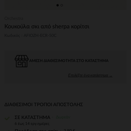
Orchestra
Κουκούλα σκι από sherpa κορίτσι
Κωδικός : AFIOZH-ECR-50C
ΆΜΕΣΗ ΔΙΑΘΕΣΙΜΌΤΗΤΑ ΣΤΟ ΚΑΤΆΣΤΗΜΑ
Επιλέξτε ένα κατάστημα →
ΔΙΑΘΈΣΙΜΟΙ ΤΡΌΠΟΙ ΑΠΟΣΤΟΛΉΣ
Δωρεάν
ΣΕ ΚΑΤΑΣΤΗΜΑ
6 έως 14 εργ.ημέρες
3,90 €