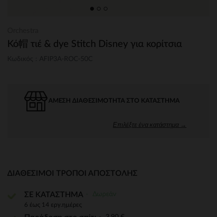
Orchestra
Κό帽 τιέ & dye Stitch Disney για κορίτσια
Κωδικός : AFIP3A-ROC-50C
ΆΜΕΣΗ ΔΙΑΘΕΣΙΜΌΤΗΤΑ ΣΤΟ ΚΑΤΆΣΤΗΜΑ
Επιλέξτε ένα κατάστημα →
ΔΙΑΘΈΣΙΜΟΙ ΤΡΌΠΟΙ ΑΠΟΣΤΟΛΉΣ
Δωρεάν
ΣΕ ΚΑΤΑΣΤΗΜΑ
6 έως 14 εργ.ημέρες
3,90 €