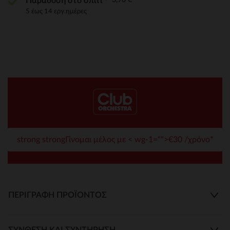
Παράδοση στο σπίτι
5 έως 14 εργ.ημέρες
strong strongΓίνομαι μέλος με < wg-1="">€30 /χρόνο*
ΠΕΡΙΓΡΑΦΉ ΠΡΟΪΌΝΤΟΣ
ΣΎΝΘΕΣΗ ΚΑΙ ΣΥΝΤΉΡΗΣΗ