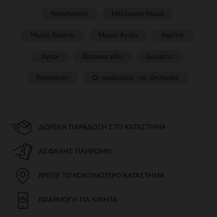
Νεογέννητο
Μέλλουσα Μαμά
Μωρό Κορίτσι
Μωρό Αγόρι
Κορίτσι
Αγόρι
Βρεφικα ειδη
Δωμάτιο
Prémaman
Οι συμβουλές της Orchestra​
ΔΩΡΕΆΝ ΠΑΡΆΔΟΣΗ ΣΤΟ ΚΑΤΆΣΤΗΜΑ
ΑΣΦΑΛΉΣ ΠΛΗΡΩΜΉ
ΒΡΕΊΤΕ ΤΟ ΚΟΝΤΙΝΌΤΕΡΟ ΚΑΤΆΣΤΗΜΑ
ΕΦΑΡΜΟΓΉ ΓΙΑ ΚΙΝΗΤΆ