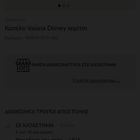
Orchestra
Καπέλο Vaiana Disney κορίτσι
Κωδικός : AFIP34-ECR-50C
ΆΜΕΣΗ ΔΙΑΘΕΣΙΜΌΤΗΤΑ ΣΤΟ ΚΑΤΆΣΤΗΜΑ
Επιλέξτε ένα κατάστημα →
ΔΙΑΘΈΣΙΜΟΙ ΤΡΌΠΟΙ ΑΠΟΣΤΟΛΉΣ
Δωρεάν
ΣΕ ΚΑΤΑΣΤΗΜΑ
6 έως 14 εργ.ημέρες
3,90 €