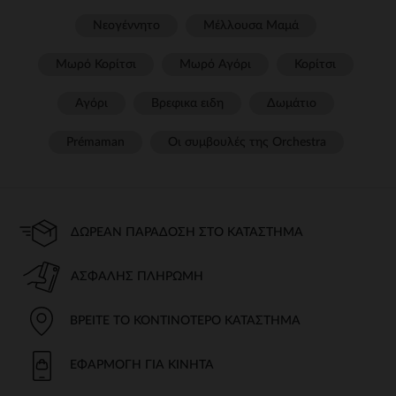
Νεογέννητο
Μέλλουσα Μαμά
Μωρό Κορίτσι
Μωρό Αγόρι
Κορίτσι
Αγόρι
Βρεφικα ειδη
Δωμάτιο
Prémaman
Οι συμβουλές της Orchestra​
ΔΩΡΕΆΝ ΠΑΡΆΔΟΣΗ ΣΤΟ ΚΑΤΆΣΤΗΜΑ
ΑΣΦΑΛΉΣ ΠΛΗΡΩΜΉ
ΒΡΕΊΤΕ ΤΟ ΚΟΝΤΙΝΌΤΕΡΟ ΚΑΤΆΣΤΗΜΑ
ΕΦΑΡΜΟΓΉ ΓΙΑ ΚΙΝΗΤΆ