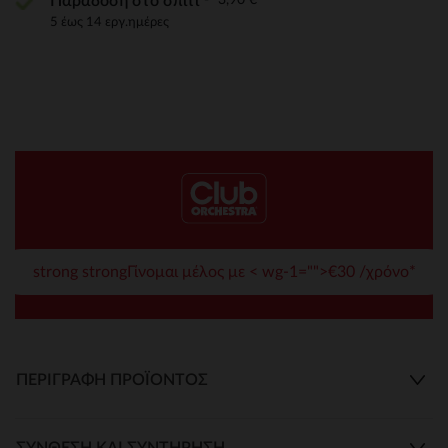
Παράδοση στο σπίτι
5 έως 14 εργ.ημέρες
strong strongΓίνομαι μέλος με < wg-1="">€30 /χρόνο*
ΠΕΡΙΓΡΑΦΉ ΠΡΟΪΌΝΤΟΣ
ΣΎΝΘΕΣΗ ΚΑΙ ΣΥΝΤΉΡΗΣΗ