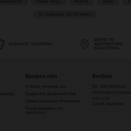
ωρό Κορίτσι
Μωρό Αγόρι
Κορίτσι
Αγόρι
Β
Οι συμβουλές της Orchestra​
ΒΡΕΊΤΕ ΤΟ
ΑΣΦΑΛΉΣ ΠΛΗΡΩΜΉ
ΚΟΝΤΙΝΌΤΕΡΟ
ΚΑΤΆΣΤΗΜΑ
Βρεφικα ειδη
Βοηθεια
Η λίστα γέννησής μου
Tel : 210-5610163
Από Δευτέρα έως Παρασ
οκάρτας
Συμβουλές βρεφανάπτυξης
9.00-17.00
Videos προϊόντων Prémaman
Συχνές ερωτήσεις
Γενική ασφάλεια του
προϊόντος