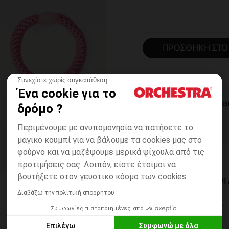
ΠΡΟΣΘΉΚΗ ΣΤΟ
Συνεχίστε χωρίς συγκατάθεση
Ένα cookie για το
ΆΜΕΣΗ ΔΙΑΘ
δρόμο ?
Περιμένουμε με ανυπομονησία να πατήσετε το
μαγικό κουμπί για να βάλουμε τα cookies μας στο
φούρνο και να μαζέψουμε μερικά ψίχουλα από τις
προτιμήσεις σας. Λοιπόν, είστε έτοιμοι να
βουτήξετε στον γευστικό κόσμο των cookies
ΔΙΑΘΈΣΙΜΟΙ ΤΡΌΠΟ
Διαβάζω την πολιτική απορρήτου
ΣΕ ΚΑΤΑΣΤΗΜΑ
Συμφωνίες πιστοποιημένες από
6 έως 14 εργ.ημέρες
Επιλέγω
Συμφωνώ με όλα