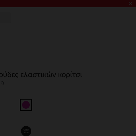
×
ούδες ελαστικών κορίτσι
NQ
one
size