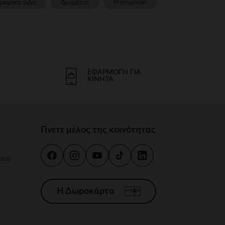
ρεφικα ειδη
Δωμάτιο
Prémaman
ΕΦΑΡΜΟΓΉ ΓΙΑ
ΚΙΝΗΤΆ
Γίνετε μέλος της κοινότητας
κευή
Η Δωροκάρτα