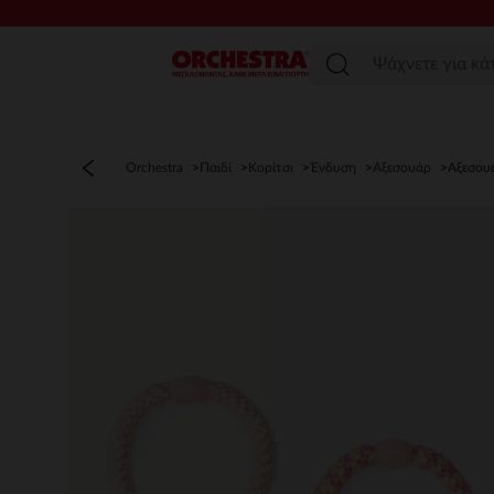
Μενού
Orchestra
Παιδί
Κορίτσι
Ένδυση
Αξεσουάρ
Αξεσου