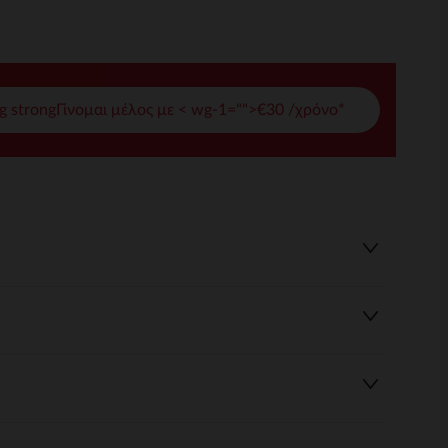
γές σας
ι να διαχειριστείτε τις ρυθμίσεις απορρήτου, εξασφαλίζοντας 
g strongΓίνομαι μέλος με < wg-1="">€30 /χρόνο*