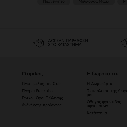
Νεογέννητο
Μέλλουσα Μαμά
Μ
ΔΩΡΕΆΝ ΠΑΡΆΔΟΣΗ
ΣΤΟ ΚΑΤΆΣΤΗΜΑ
Ο ομιλος
Η δωροκαρτα
Γίνετε μέλος του Club
Η Δωροκάρτα
Γίνομαι Franchisee
Το υπόλοιπο της Δωρ
μου
Γενικοί 'Οροι Πώλησης
Οδηγός φροντίδας
Ανάκλησης προϊόντος
υφασμάτων
Κατάστημα