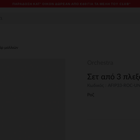
ΠΑΡΆΔΟΣΗ ΚΑΤ' ΟΊΚΟΝ ΔΩΡΕΑΝ ΑΠΌ €60 ΓΙΑ ΤΑ ΜΈΛΗ ΤΟΥ CLUB*
άρ μαλλιών
Orchestra
Σετ από 3 πλεξ
Κωδικός : AFIP33-ROC-U
Ροζ