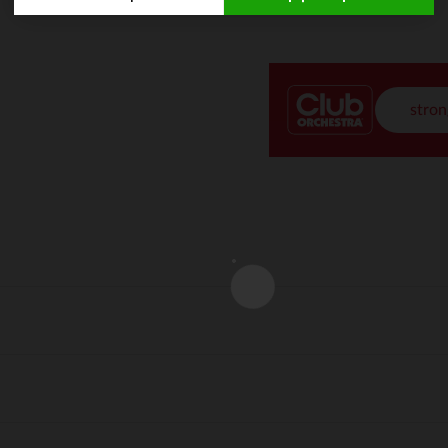
Axeptio consent
Πλατφόρμα Διαχείρισης Συναίνεσης: Προσαρμόστε τις Επιλο
Η πλατφόρμα μας σας δίνει τη δυνατότητα να προσαρμόσετε κα
stron