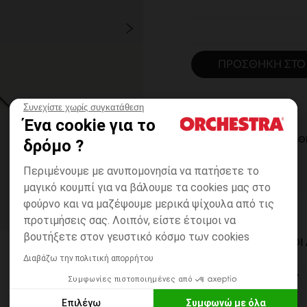
ΠΡΟΣΘΉΚΗ ΣΤΟ
Συνεχίστε χωρίς συγκατάθεση
Ένα cookie για το
ΆΜΕΣΗ ΔΙΑΘ
δρόμο ?
Περιμένουμε με ανυπομονησία να πατήσετε το
μαγικό κουμπί για να βάλουμε τα cookies μας στο
φούρνο και να μαζέψουμε μερικά ψίχουλα από τις
προτιμήσεις σας. Λοιπόν, είστε έτοιμοι να
βουτήξετε στον γευστικό κόσμο των cookies
ΔΙΑΘΈΣΙΜΟΙ ΤΡΌΠΟ
Διαβάζω την πολιτική απορρήτου
ΣΕ ΚΑΤΑΣΤΗΜΑ
Συμφωνίες πιστοποιημένες από
6 έως 14 εργ.ημέρες
Επιλέγω
Συμφωνώ με όλα