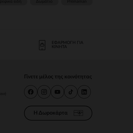
ρεφικα ειδη
Δωμάτιο
Prémaman
ΕΦΑΡΜΟΓΉ ΓΙΑ
ΚΙΝΗΤΆ
Γίνετε μέλος της κοινότητας
κευή
Η Δωροκάρτα