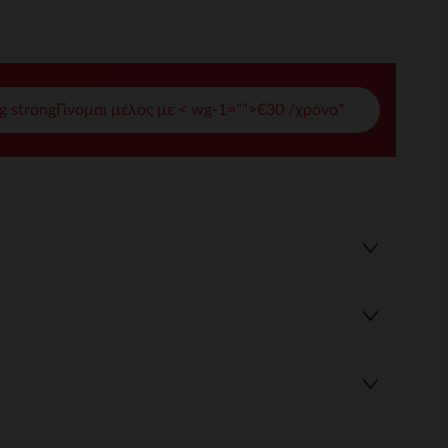
γές σας
ι να διαχειριστείτε τις ρυθμίσεις απορρήτου, εξασφαλίζοντας 
g strongΓίνομαι μέλος με < wg-1="">€30 /χρόνο*