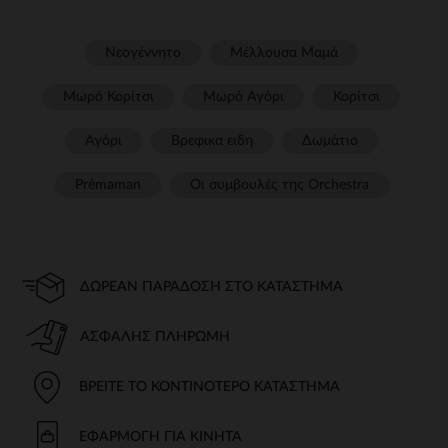
Νεογέννητο
Μέλλουσα Μαμά
Μωρό Κορίτσι
Μωρό Αγόρι
Κορίτσι
Αγόρι
Βρεφικα ειδη
Δωμάτιο
Prémaman
Οι συμβουλές της Orchestra​
ΔΩΡΕΆΝ ΠΑΡΆΔΟΣΗ ΣΤΟ ΚΑΤΆΣΤΗΜΑ
ΑΣΦΑΛΉΣ ΠΛΗΡΩΜΉ
ΒΡΕΊΤΕ ΤΟ ΚΟΝΤΙΝΌΤΕΡΟ ΚΑΤΆΣΤΗΜΑ
ΕΦΑΡΜΟΓΉ ΓΙΑ ΚΙΝΗΤΆ