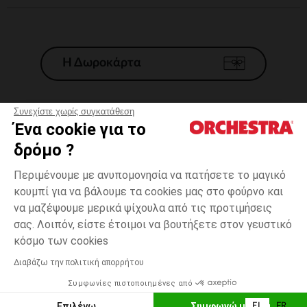
Η Δωροκάρτα
Συνεχίστε χωρίς συγκατάθεση
Ένα cookie για το
Γενικοί 'Οροι Πώλησης
δρόμο ?
Νομικοί Όροι
*Εμπορικες προσφορες
Περιμένουμε με ανυπομονησία να πατήσετε το μαγικό
κουμπί για να βάλουμε τα cookies μας στο φούρνο και
Προσωπικά δεδομένα
να μαζέψουμε μερικά ψίχουλα από τις προτιμήσεις
Διαχείρηση των cookies
σας. Λοιπόν, είστε έτοιμοι να βουτήξετε στον γευστικό
Προσβασιμότητα: μη συμμορφούμενη
Πράσινο
Πράσινο
24
κόσμο των cookies
H Orchestra συμμετέχει στον κωδικά δεοντολογίας και στο σύστημα
μεσολάβησης της Γαλλικής Ομοσπονδίας Ηλεκτρονικού Εμπορίου.
Διαβάζω την πολιτική απορρήτου
Δυνατότητα πληρωμής με
Συμφωνίες πιστοποιημένες από
Ελλάδα
Λίστα 
ΠΡΟΣΘΉΚΗ ΣΤΟ ΚΑΛΆΘΙ
Επιλέγω
Συμφωνώ με όλα
EL
FR