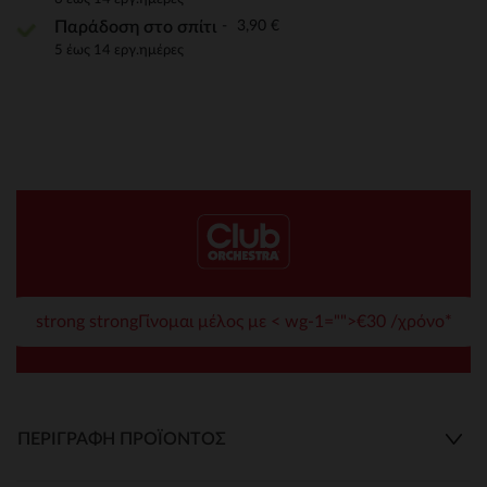
3,90 €
Παράδοση στο σπίτι
5 έως 14 εργ.ημέρες
strong strongΓίνομαι μέλος με < wg-1="">€30 /χρόνο*
ΠΕΡΙΓΡΑΦΉ ΠΡΟΪΌΝΤΟΣ