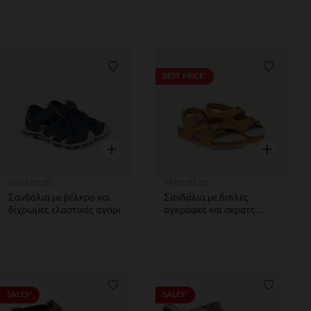
Λίστα προτιμήσεων
Λίστα π
BEST PRICE*
Γρήγορη επισκόπηση
Γρήγορη επ
SAXO BLUES
SAXO BLUES
Σανδάλια με βέλκρο και
Σανδάλια με διπλές
δίχρωμες ελαστικές αγόρι
αγκράφες και σκρατς
αγόρι
Λίστα προτιμήσεων
Λίστα π
SALES*
SALES*