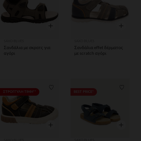
Γρήγορη επισκόπηση
Γρήγορη επ
SAXO BLUES
SAXO BLUES
Σανδάλια με σκρατς για
Σανδάλια effet δέρματος
αγόρι
με scratch αγόρι
Λίστα προτιμήσεων
Λίστα π
ΣΤΡΟΓΓΥΛΗ ΤΙΜΗ**
BEST PRICE*
Γρήγορη επισκόπηση
Γρήγορη επ
SAXO BLUES
SAXO BLUES