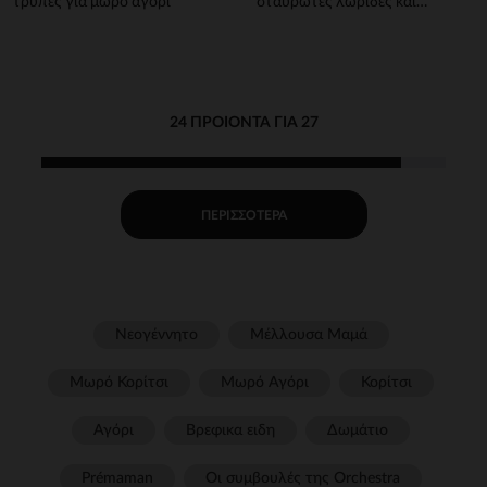
τρύπες για μωρό αγόρι
σταυρωτές λωρίδες και
ραμμένη ετικέτα αγόρι
24 ΠΡΟΙΌΝΤΑ ΓΙΑ 27
ΠΕΡΙΣΣΌΤΕΡΑ
Νεογέννητο
Μέλλουσα Μαμά
Μωρό Κορίτσι
Μωρό Αγόρι
Κορίτσι
Αγόρι
Βρεφικα ειδη
Δωμάτιο
Prémaman
Οι συμβουλές της Orchestra​