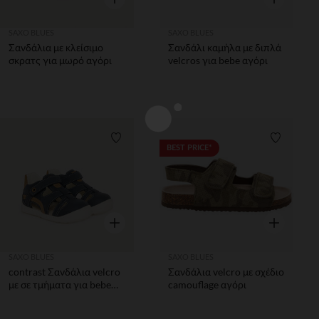
SAXO BLUES
SAXO BLUES
Σανδάλια με κλείσιμο
Σανδάλι καμήλα με διπλά
σκρατς για μωρό αγόρι
velcros για bebe αγόρι
Λίστα προτιμήσεων
Λίστα π
BEST PRICE*
Γρήγορη επισκόπηση
Γρήγορη επ
SAXO BLUES
SAXO BLUES
contrast Σανδάλια velcro
Σανδάλια velcro με σχέδιο
με σε τμήματα για bebe
camouflage αγόρι
αγόρι