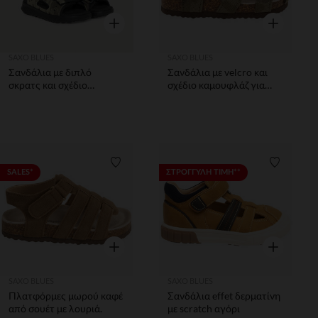
Γρήγορη επισκόπηση
Γρήγορη επ
SAXO BLUES
SAXO BLUES
Σανδάλια με διπλό
Σανδάλια με velcro και
σκρατς και σχέδιο
σχέδιο καμουφλάζ για
καμουφλάζ αγόρι
μωρό αγόρι
Λίστα προτιμήσεων
Λίστα π
SALES*
ΣΤΡΟΓΓΥΛΗ ΤΙΜΗ**
Γρήγορη επισκόπηση
Γρήγορη επ
SAXO BLUES
SAXO BLUES
Πλατφόρμες μωρού καφέ
Σανδάλια effet δερματίνη
από σουέτ με λουριά.
με scratch αγόρι