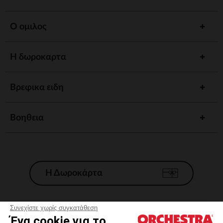
Ο ομιλος
Η δωροκαρτα
Βρεφικα ειδη
Βοηθεια
Η Δωροκάρτα
Συνεχίστε χωρίς συγκατάθεση
Ένα cookie για το