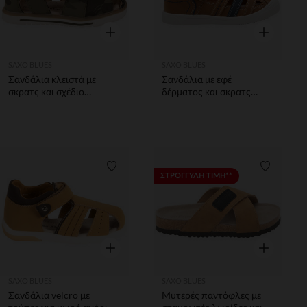
Γρήγορη επισκόπηση
Γρήγορη επ
SAXO BLUES
SAXO BLUES
Σανδάλια κλειστά με
Σανδάλια με εφέ
σκρατς και σχέδιο
δέρματος και σκρατς
καμουφλάζ για μωρό
αγόρι
αγόρι
Λίστα προτιμήσεων
Λίστα π
ΣΤΡΟΓΓΥΛΗ ΤΙΜΗ**
Γρήγορη επισκόπηση
Γρήγορη επ
SAXO BLUES
SAXO BLUES
Σανδάλια velcro με
Μυτερές παντόφλες με